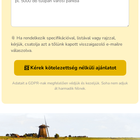
📎 Ha rendelkezik specifikációval, listával vagy rajzzal,
kérjük, csatolja azt a tőlünk kapott visszaigazoló e-mailre
válaszolva.
📨 Kérek kötelezettség nélküli ajánlatot
Adatait a GDPR-nak megfelelően védjük és kezeljük. Soha nem adjuk
át harmadik félnek.