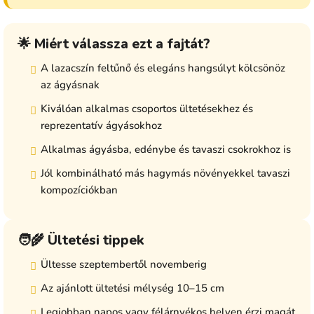
🌟 Miért válassza ezt a fajtát?
A lazacszín feltűnő és elegáns hangsúlyt kölcsönöz
az ágyásnak
Kiválóan alkalmas csoportos ültetésekhez és
reprezentatív ágyásokhoz
Alkalmas ágyásba, edénybe és tavaszi csokrokhoz is
Jól kombinálható más hagymás növényekkel tavaszi
kompozíciókban
🧑‍🌾 Ültetési tippek
Ültesse szeptembertől novemberig
Az ajánlott ültetési mélység 10–15 cm
Legjobban napos vagy félárnyékos helyen érzi magát