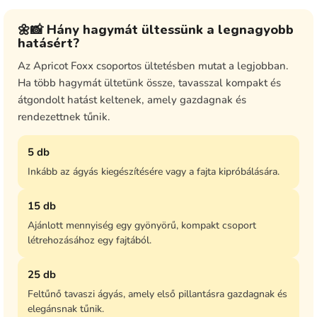
🌼📸 Hány hagymát ültessünk a legnagyobb
hatásért?
Az Apricot Foxx csoportos ültetésben mutat a legjobban.
Ha több hagymát ültetünk össze, tavasszal kompakt és
átgondolt hatást keltenek, amely gazdagnak és
rendezettnek tűnik.
5 db
Inkább az ágyás kiegészítésére vagy a fajta kipróbálására.
15 db
Ajánlott mennyiség egy gyönyörű, kompakt csoport
létrehozásához egy fajtából.
25 db
Feltűnő tavaszi ágyás, amely első pillantásra gazdagnak és
elegánsnak tűnik.