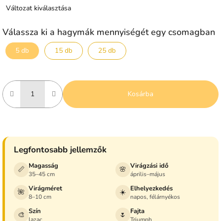
Változat kiválasztása
Válassza ki a hagymák mennyiségét egy csomagban
5 db
15 db
25 db
Kosárba
Legfontosabb jellemzők
Magasság
Virágzási idő
📏
🌸
35–45 cm
április–május
Virágméret
Elhelyezkedés
🌺
☀️
8–10 cm
napos, félárnyékos
Szín
Fajta
🎨
🌷
lazac
Triumph