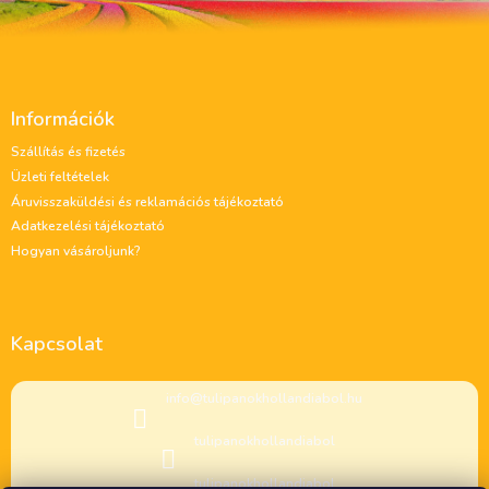
L
á
Információk
b
l
Szállítás és fizetés
é
Üzleti feltételek
c
Áruvisszaküldési és reklamációs tájékoztató
Adatkezelési tájékoztató
Hogyan vásároljunk?
Kapcsolat
info
@
tulipanokhollandiabol.hu
tulipanokhollandiabol
tulipanokhollandiabol