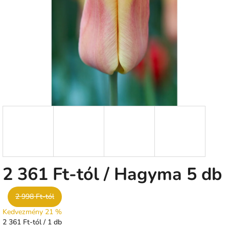
csillag.
2 361 Ft
-tól
/ Hagyma 5 db
2 998 Ft-tól
Kedvezmény 21 %
Egységár:
2 361 Ft-tól / 1 db