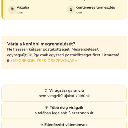
Vázába
Konténeres termesztés
💐
🪴
igen
igen
Várja a korábbi megrendelését?
Ne fizessen kétszer postaköltséget. Megrendeléseit
egybegyűjtjük, így csak egyszeri postaköltséget fizet. Útmutató
itt:
MEGRENDELÉSEK ÖSSZEVONÁSA
🌷
Virágzási garancia
nem virágzik? újakat küldünk
🌱
Több évig virágzik
általában legalább 3 szezonon át
⭐
Ellenőrzött vélemények