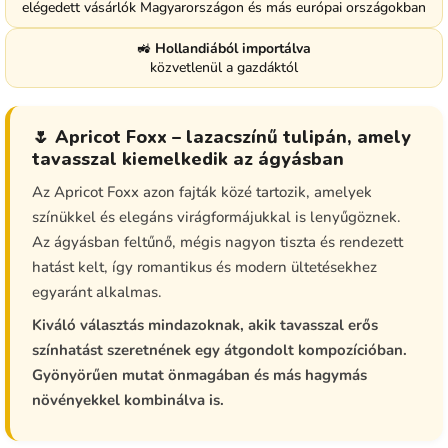
elégedett vásárlók Magyarországon és más európai országokban
🚜
Hollandiából importálva
közvetlenül a gazdáktól
🌷 Apricot Foxx – lazacszínű tulipán, amely
tavasszal kiemelkedik az ágyásban
Az Apricot Foxx azon fajták közé tartozik, amelyek
színükkel és elegáns virágformájukkal is lenyűgöznek.
Az ágyásban feltűnő, mégis nagyon tiszta és rendezett
hatást kelt, így romantikus és modern ültetésekhez
egyaránt alkalmas.
Kiváló választás mindazoknak, akik tavasszal erős
színhatást szeretnének egy átgondolt kompozícióban.
Gyönyörűen mutat önmagában és más hagymás
növényekkel kombinálva is.