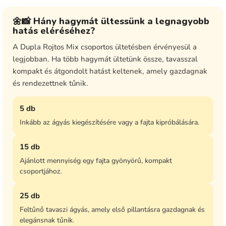
🌼📸 Hány hagymát ültessünk a legnagyobb
hatás eléréséhez?
A Dupla Rojtos Mix csoportos ültetésben érvényesül a
legjobban. Ha több hagymát ültetünk össze, tavasszal
kompakt és átgondolt hatást keltenek, amely gazdagnak
és rendezettnek tűnik.
5 db
Inkább az ágyás kiegészítésére vagy a fajta kipróbálására.
15 db
Ajánlott mennyiség egy fajta gyönyörű, kompakt
csoportjához.
25 db
Feltűnő tavaszi ágyás, amely első pillantásra gazdagnak és
elegánsnak tűnik.