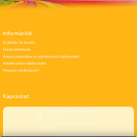
L
á
Információk
b
l
Szállítás és fizetés
é
Üzleti feltételek
c
Áruvisszaküldési és reklamációs tájékoztató
Adatkezelési tájékoztató
Hogyan vásároljunk?
Kapcsolat
info
@
tulipanokhollandiabol.hu
tulipanokhollandiabol
tulipanokhollandiabol