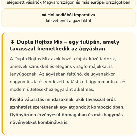
elégedett vásárlók Magyarországon és más európai országokban
🚜
Hollandiából importálva
közvetlenül a gazdáktól
🌷 Dupla Rojtos Mix – egy tulipán, amely
tavasszal kiemelkedik az ágyásban
A Dupla Rojtos Mix azok közé a fajták közé tartozik,
amelyek színükkel és elegáns virágformájukkal is
lenyűgöznek. Az ágyásban feltűnő, de ugyanakkor
nagyon tiszta és rendezett hatást kelt, így romantikus és
modern ültetésekhez egyaránt alkalmas.
Kiváló választás mindazoknak, akik tavasszal erős
színhatást szeretnének egy átgondolt kompozícióban.
Gyönyörűen érvényesül önmagában és más hagymás
növényekkel kombinálva is.