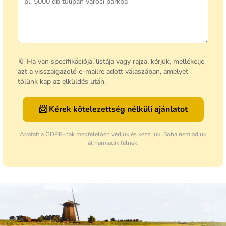
📎 Ha van specifikációja, listája vagy rajza, kérjük, mellékelje
azt a visszaigazoló e-mailre adott válaszában, amelyet
tőlünk kap az elküldés után.
📨 Kérek kötelezettség nélküli ajánlatot
Adatait a GDPR-nak megfelelően védjük és kezeljük. Soha nem adjuk
át harmadik félnek.