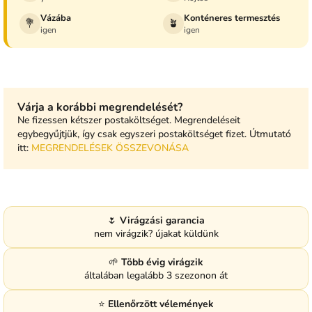
Vázába
Konténeres termesztés
💐
🪴
igen
igen
Várja a korábbi megrendelését?
Ne fizessen kétszer postaköltséget. Megrendeléseit
egybegyűjtjük, így csak egyszeri postaköltséget fizet. Útmutató
itt:
MEGRENDELÉSEK ÖSSZEVONÁSA
🌷
Virágzási garancia
nem virágzik? újakat küldünk
🌱
Több évig virágzik
általában legalább 3 szezonon át
⭐
Ellenőrzött vélemények