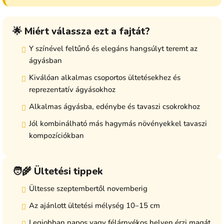
🌟 Miért válassza ezt a fajtát?
Y színével feltűnő és elegáns hangsúlyt teremt az
ágyásban
Kiválóan alkalmas csoportos ültetésekhez és
reprezentatív ágyásokhoz
Alkalmas ágyásba, edénybe és tavaszi csokrokhoz
Jól kombinálható más hagymás növényekkel tavaszi
kompozíciókban
🧑‍🌾 Ültetési tippek
Ültesse szeptembertől novemberig
Az ajánlott ültetési mélység 10–15 cm
Legjobban napos vagy félárnyékos helyen érzi magát