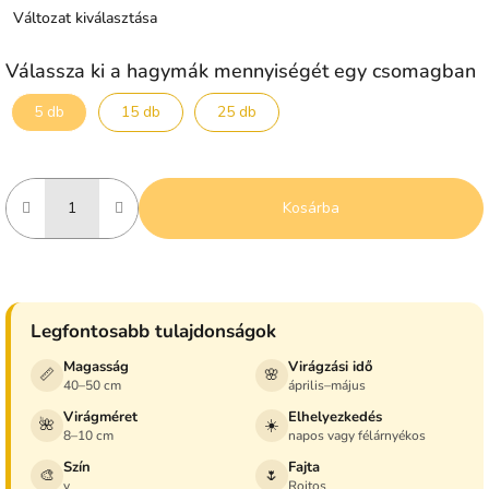
Változat kiválasztása
Válassza ki a hagymák mennyiségét egy csomagban
5 db
15 db
25 db
Kosárba
Legfontosabb tulajdonságok
Magasság
Virágzási idő
📏
🌸
40–50 cm
április–május
Virágméret
Elhelyezkedés
🌺
☀️
8–10 cm
napos vagy félárnyékos
Szín
Fajta
🎨
🌷
y
Rojtos