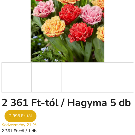
csillag.
2 361 Ft
-tól
/ Hagyma 5 db
2 998 Ft-tól
Kedvezmény 21 %
Egységár:
2 361 Ft-tól / 1 db