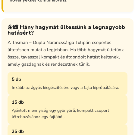
🌼📸 Hány hagymát ültessünk a legnagyobb
hatásért?
A Tasman – Dupla Narancssárga Tulipán csoportos
ültetésben mutat a legjobban. Ha több hagymát ültetünk
össze, tavasszal kompakt és átgondolt hatást keltenek,
amely gazdagnak és rendezettnek tűnik.
5 db
Inkább az ágyás kiegészítésére vagy a fajta kipróbálására.
15 db
Ajánlott mennyiség egy gyönyörű, kompakt csoport
létrehozásához egy fajtából.
25 db