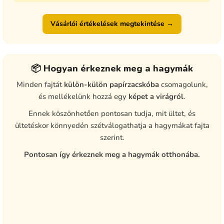
Vásárlói értékelések megtekintése →
📦 Hogyan érkeznek meg a hagymák
Minden fajtát
külön-külön papírzacskóba
csomagolunk,
és mellékelünk hozzá egy
képet a virágról
.
Ennek köszönhetően pontosan tudja, mit ültet, és
ültetéskor könnyedén szétválogathatja a hagymákat fajta
szerint.
Pontosan így érkeznek meg a hagymák otthonába.