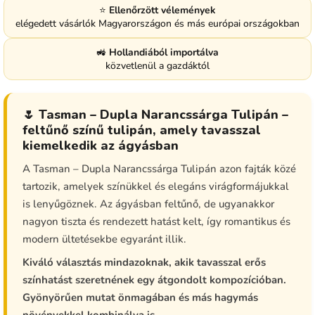
⭐
Ellenőrzött vélemények
elégedett vásárlók Magyarországon és más európai országokban
🚜
Hollandiából importálva
közvetlenül a gazdáktól
🌷 Tasman – Dupla Narancssárga Tulipán –
feltűnő színű tulipán, amely tavasszal
kiemelkedik az ágyásban
A Tasman – Dupla Narancssárga Tulipán azon fajták közé
tartozik, amelyek színükkel és elegáns virágformájukkal
is lenyűgöznek. Az ágyásban feltűnő, de ugyanakkor
nagyon tiszta és rendezett hatást kelt, így romantikus és
modern ültetésekbe egyaránt illik.
Kiváló választás mindazoknak, akik tavasszal erős
színhatást szeretnének egy átgondolt kompozícióban.
Gyönyörűen mutat önmagában és más hagymás
növényekkel kombinálva is.