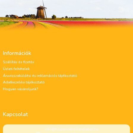
L
á
Információk
b
l
Szállítás és fizetés
é
Üzleti feltételek
c
Áruvisszaküldési és reklamációs tájékoztató
Adatkezelési tájékoztató
Hogyan vásároljunk?
Kapcsolat
info
@
tulipanokhollandiabol.hu