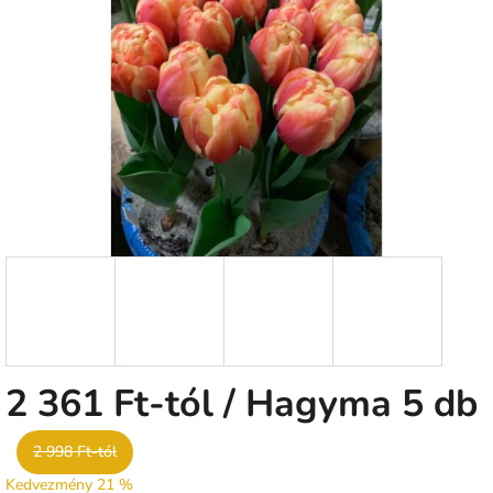
0,0
csillag.
2 361 Ft
-tól
/ Hagyma 5 db
2 998 Ft-tól
Kedvezmény 21 %