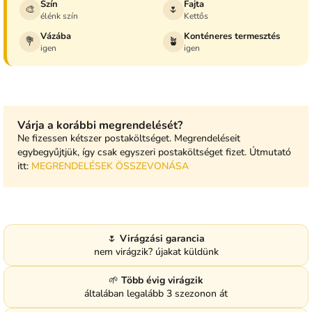
Szín
Fajta
🎨
🌷
élénk szín
Kettős
Vázába
Konténeres termesztés
💐
🪴
igen
igen
Várja a korábbi megrendelését?
Ne fizessen kétszer postaköltséget. Megrendeléseit
egybegyűjtjük, így csak egyszeri postaköltséget fizet. Útmutató
itt:
MEGRENDELÉSEK ÖSSZEVONÁSA
🌷
Virágzási garancia
nem virágzik? újakat küldünk
🌱
Több évig virágzik
általában legalább 3 szezonon át