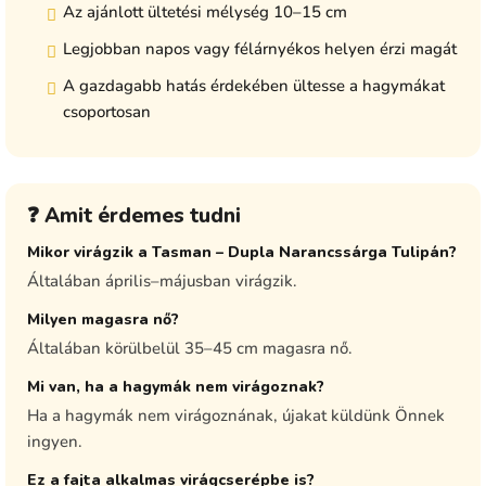
Az ajánlott ültetési mélység 10–15 cm
Legjobban napos vagy félárnyékos helyen érzi magát
A gazdagabb hatás érdekében ültesse a hagymákat
csoportosan
❓ Amit érdemes tudni
Mikor virágzik a Tasman – Dupla Narancssárga Tulipán?
Általában április–májusban virágzik.
Milyen magasra nő?
Általában körülbelül 35–45 cm magasra nő.
Mi van, ha a hagymák nem virágoznak?
Ha a hagymák nem virágoznának, újakat küldünk Önnek
ingyen.
Ez a fajta alkalmas virágcserépbe is?