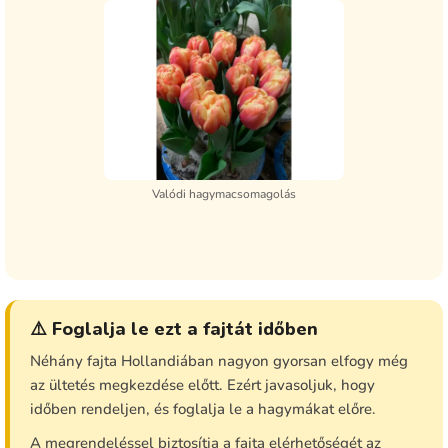
Valódi hagymacsomagolás
⚠️ Foglalja le ezt a fajtát időben
Néhány fajta Hollandiában nagyon gyorsan elfogy még
az ültetés megkezdése előtt. Ezért javasoljuk, hogy
időben rendeljen, és foglalja le a hagymákat előre.
A megrendeléssel biztosítja a fajta elérhetőségét az