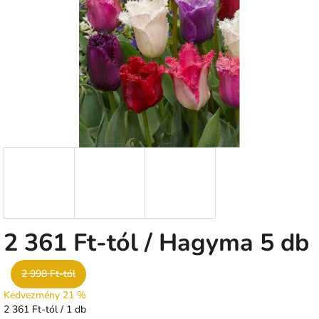
csillag.
2 361 Ft
-tól
/ Hagyma 5 db
2 998 Ft-tól
Kedvezmény 21 %
Egységár:
2 361 Ft-tól / 1 db