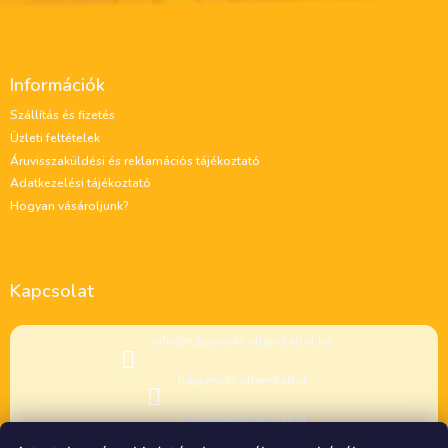
L
á
Információk
b
l
Szállítás és fizetés
é
Üzleti feltételek
c
Áruvisszaküldési és reklamációs tájékoztató
Adatkezelési tájékoztató
Hogyan vásároljunk?
Kapcsolat
info
@
tulipanokhollandiabol.hu
tulipanokhollandiabol
tulipanokhollandiabol