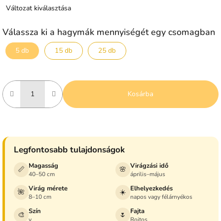
Változat kiválasztása
Válassza ki a hagymák mennyiségét egy csomagban
5 db
15 db
25 db
Kosárba
Legfontosabb tulajdonságok
Magasság
Virágzási idő
📏
🌸
40–50 cm
április–május
Virág mérete
Elhelyezkedés
🌺
☀️
8–10 cm
napos vagy félárnyékos
Szín
Fajta
🎨
🌷
y
Rojtos