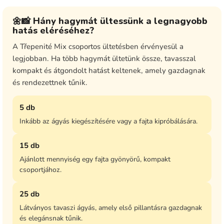
🌼📸 Hány hagymát ültessünk a legnagyobb
hatás eléréséhez?
A Třepenité Mix csoportos ültetésben érvényesül a
legjobban. Ha több hagymát ültetünk össze, tavasszal
kompakt és átgondolt hatást keltenek, amely gazdagnak
és rendezettnek tűnik.
5 db
Inkább az ágyás kiegészítésére vagy a fajta kipróbálására.
15 db
Ajánlott mennyiség egy fajta gyönyörű, kompakt
csoportjához.
25 db
Látványos tavaszi ágyás, amely első pillantásra gazdagnak
és elegánsnak tűnik.