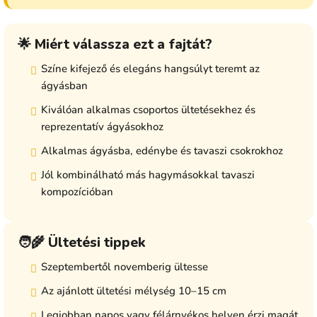
🌟 Miért válassza ezt a fajtát?
Színe kifejező és elegáns hangsúlyt teremt az
ágyásban
Kiválóan alkalmas csoportos ültetésekhez és
reprezentatív ágyásokhoz
Alkalmas ágyásba, edénybe és tavaszi csokrokhoz
Jól kombinálható más hagymásokkal tavaszi
kompozícióban
🧑‍🌾 Ültetési tippek
Szeptembertől novemberig ültesse
Az ajánlott ültetési mélység 10–15 cm
Legjobban napos vagy félárnyékos helyen érzi magát