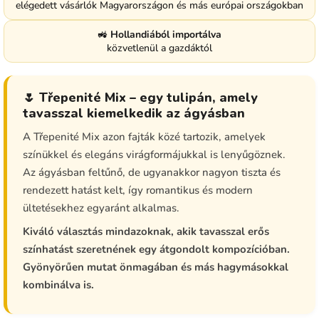
elégedett vásárlók Magyarországon és más európai országokban
🚜
Hollandiából importálva
közvetlenül a gazdáktól
🌷 Třepenité Mix – egy tulipán, amely
tavasszal kiemelkedik az ágyásban
A Třepenité Mix azon fajták közé tartozik, amelyek
színükkel és elegáns virágformájukkal is lenyűgöznek.
Az ágyásban feltűnő, de ugyanakkor nagyon tiszta és
rendezett hatást kelt, így romantikus és modern
ültetésekhez egyaránt alkalmas.
Kiváló választás mindazoknak, akik tavasszal erős
színhatást szeretnének egy átgondolt kompozícióban.
Gyönyörűen mutat önmagában és más hagymásokkal
kombinálva is.