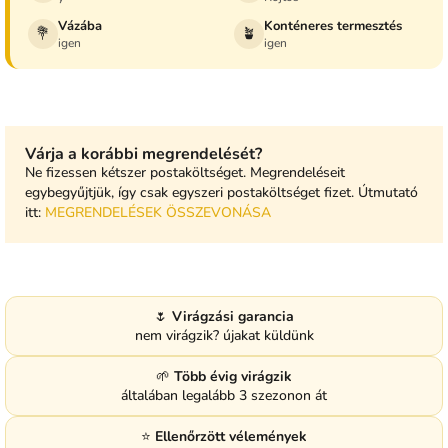
Vázába
Konténeres termesztés
💐
🪴
igen
igen
Várja a korábbi megrendelését?
Ne fizessen kétszer postaköltséget. Megrendeléseit
egybegyűjtjük, így csak egyszeri postaköltséget fizet. Útmutató
itt:
MEGRENDELÉSEK ÖSSZEVONÁSA
🌷
Virágzási garancia
nem virágzik? újakat küldünk
🌱
Több évig virágzik
általában legalább 3 szezonon át
⭐
Ellenőrzött vélemények