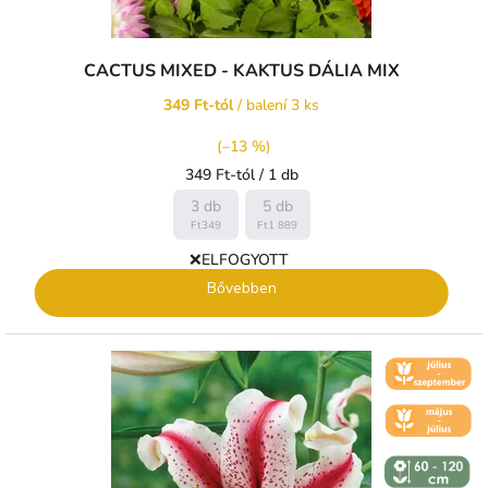
CACTUS MIXED - KAKTUS DÁLIA MIX
349 Ft-tól
/ balení 3 ks
(–13 %)
Egységár:
349 Ft-tól / 1 db
3 db
5 db
Ft349
Ft1 889
❌ELFOGYOTT
Bővebben
🌼 KVĚT -
ČERVENEC
🌼 KVĚT -
ČERVEN
↕️ VÝŠKA 60
- 120 CM