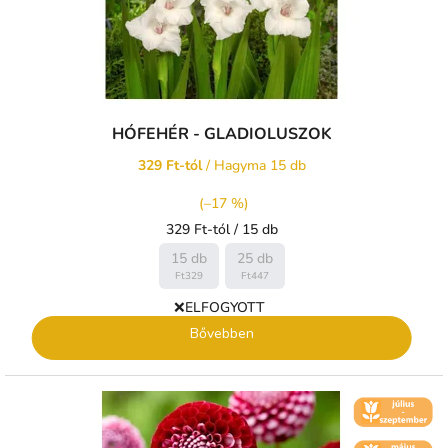
HÓFEHÉR - GLADIOLUSZOK
329 Ft-tól
/ Hagyma 15 db
(–17 %)
Egységár:
329 Ft-tól / 15 db
15 db
25 db
Ft329
Ft447
❌ELFOGYOTT
Bővebben
🌼 KVĚT -
ČERVENEC
🌼 KVĚT -