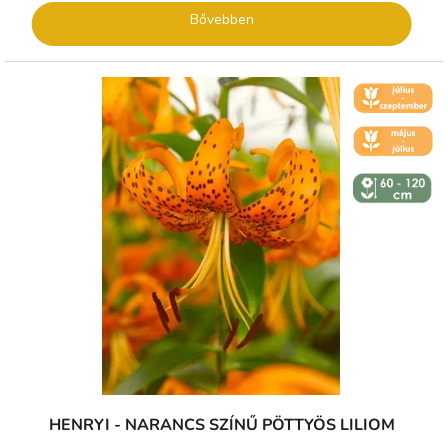
Bővebben
🌼 KVĚT -
ČERVENEC
🌼 KVĚT -
ČERVEN
↕️ VÝŠKA 60
- 120 CM
HENRYI - NARANCS SZÍNŰ PÖTTYÖS LILIOM