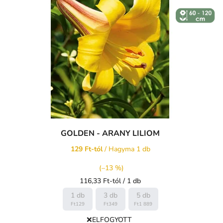
↕️ VÝŠKA 60
- 120 CM
GOLDEN - ARANY LILIOM
129 Ft-tól
/ Hagyma 1 db
(–13 %)
Egységár:
116,33 Ft-tól / 1 db
1 db
3 db
5 db
Ft129
Ft349
Ft1 889
❌ELFOGYOTT