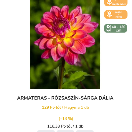
ČERVENEC
🌼 KVĚT -
ČERVEN
↕️ VÝŠKA 60
- 120 CM
ARMATERAS - RÓZSASZÍN-SÁRGA DÁLIA
129 Ft-tól
/ Hagyma 1 db
(–13 %)
Egységár:
116,33 Ft-tól / 1 db