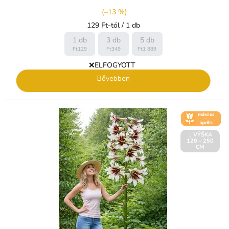
(–13 %)
Egységár:
129 Ft-tól / 1 db
1 db
3 db
5 db
Ft129
Ft349
Ft1 889
❌ELFOGYOTT
Bővebben
🌼 KVĚT -
BŘEZEN -
DUBEN
↕️ VÝŠKA
120 - 250
CM