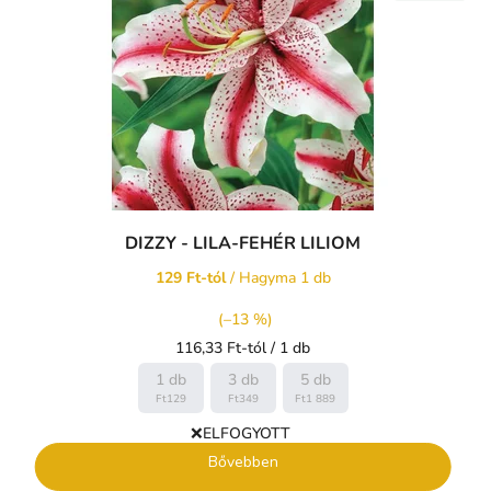
DIZZY - LILA-FEHÉR LILIOM
129 Ft-tól
/ Hagyma 1 db
(–13 %)
Egységár:
116,33 Ft-tól / 1 db
1 db
3 db
5 db
Ft129
Ft349
Ft1 889
❌ELFOGYOTT
Bővebben