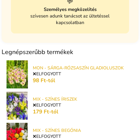
💬
Személyes megközelítés
szívesen adunk tanácsot az ültetéssel
kapcsolatban
Legnépszerűbb termékek
MON - SÁRGA-RÓZSASZÍN GLADIOLUSZOK
❌ELFOGYOTT
98 Ft-tól
MIX - SZÍNES ÍRISZEK
❌ELFOGYOTT
179 Ft-tól
MIX - SZÍNES BEGÓNIA
❌ELFOGYOTT