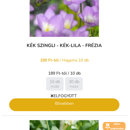
KÉK SZINGLI - KÉK-LILA - FRÉZIA
189 Ft-tól
/ Hagyma 10 db
Egységár:
189 Ft-tól / 10 db
10 db
30 db
Ft189
Ft424
❌ELFOGYOTT
Bővebben
🌼 KVĚT -
ČERVENEC