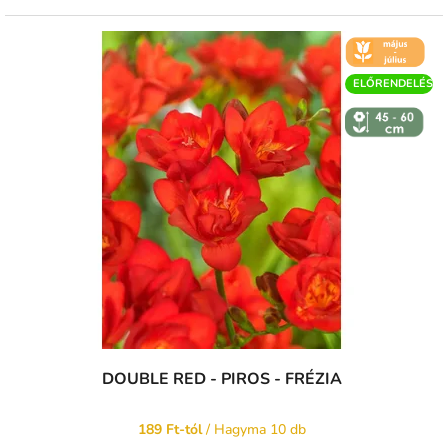
🌼 KVĚT -
ČERVEN
ELŐRENDELÉS
↕️ VÝŠKA 45
- 60 CM
DOUBLE RED - PIROS - FRÉZIA
189 Ft-tól
/ Hagyma 10 db