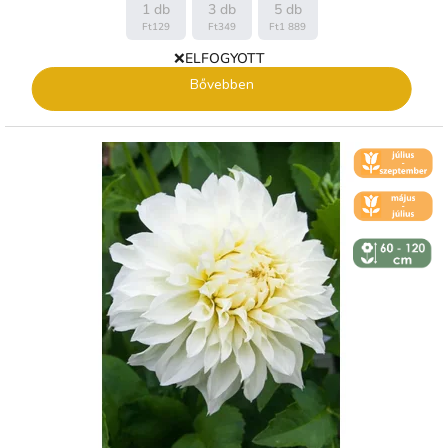
1 db
3 db
5 db
Ft129
Ft349
Ft1 889
❌ELFOGYOTT
Bővebben
🌼 KVĚT -
ČERVENEC
🌼 KVĚT -
ČERVEN
↕️ VÝŠKA 60
- 120 CM