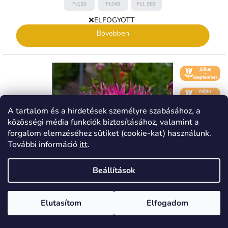
Ft129
Ft349
Ft1 889
❌ELFOGYOTT
Bővebben
🌼 KVĚT -
ČERVENEC
🌼 KVĚT -
ČERVEN
A tartalom és a hirdetések személyre szabásához, a
↕️ VÝŠKA 60
- 120 CM
közösségi média funkciók biztosításához, valamint a
forgalom elemzéséhez sütiket (cookie-kat) használunk.
További információ
itt
.
Beállítások
CZK
EUR
????
????
Elutasítom
Elfogadom
�esko
Slovensko