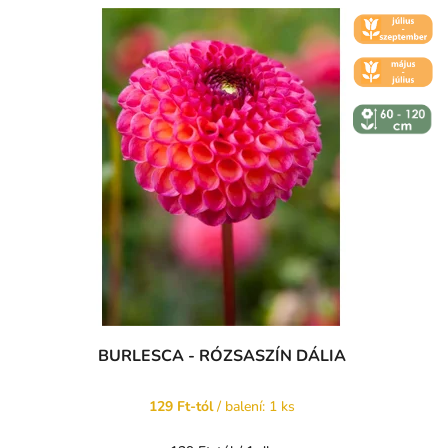
🌼 KVĚT -
ČERVENEC
🌼 KVĚT -
ČERVEN
↕️ VÝŠKA 60
- 120 CM
BURLESCA - RÓZSASZÍN DÁLIA
129 Ft-tól
/ balení: 1 ks