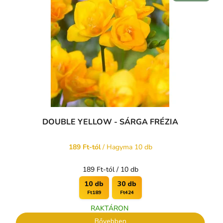
DOUBLE YELLOW - SÁRGA FRÉZIA
189 Ft-tól
/ Hagyma 10 db
Egységár:
189 Ft-tól / 10 db
10 db
30 db
Ft189
Ft424
RAKTÁRON
Bővebben