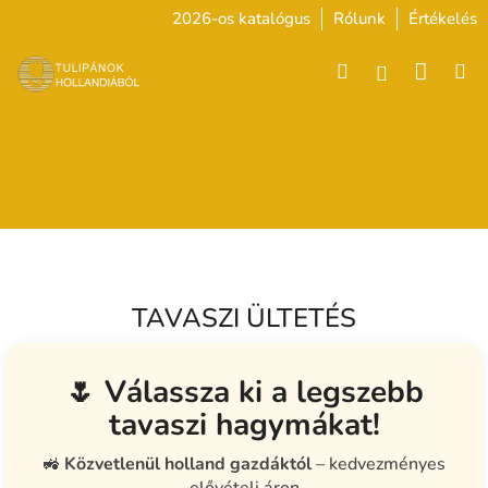
Ugrás
2026-os katalógus
Rólunk
Értékelés
a
fő
Kosár
Keresés
M
Bejelentke
tartalomhoz
TAVASZI ÜLTETÉS
🌷 Válassza ki a legszebb
tavaszi hagymákat!
🚜
Közvetlenül holland gazdáktól
– kedvezményes