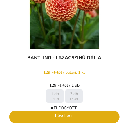
BANTLING - LAZACSZÍNŰ DÁLIA
129 Ft-tól
/ balení: 1 ks
Egységár:
129 Ft-tól / 1 db
1 db
3 db
Ft129
Ft349
❌ELFOGYOTT
Bővebben