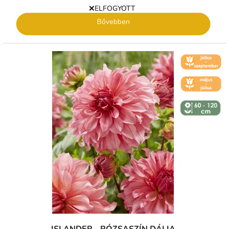
❌ELFOGYOTT
Bővebben
🌼 KVĚT -
ČERVENEC
🌼 KVĚT -
ČERVEN
↕️ VÝŠKA 60
- 120 CM