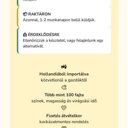
📦 RAKTÁRON
Azonnal, 1-2 munkanapon belül küldjük.
📩 ÉRDEKLŐDÉSRE
Ellenőrizzük a készletet, vagy felajánlunk egy
alternatívát.
🚜
Hollandiából importálva
közvetlenül a gazdáktól
🎨
Több mint 100 fajta
színek, magasság és virágzási idő
💛
Fizetés átvételkor
kockázatmentes rendelés