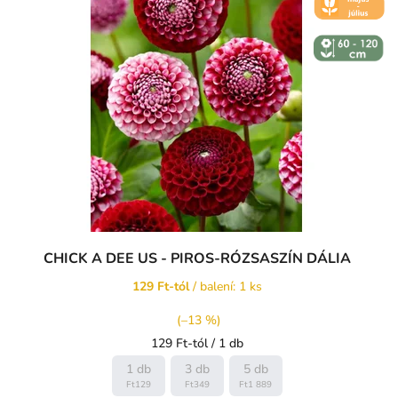
ČERVEN
↕️ VÝŠKA 60
- 120 CM
CHICK A DEE US - PIROS-RÓZSASZÍN DÁLIA
129 Ft-tól
/ balení: 1 ks
(–13 %)
Egységár:
129 Ft-tól / 1 db
1 db
3 db
5 db
Ft129
Ft349
Ft1 889