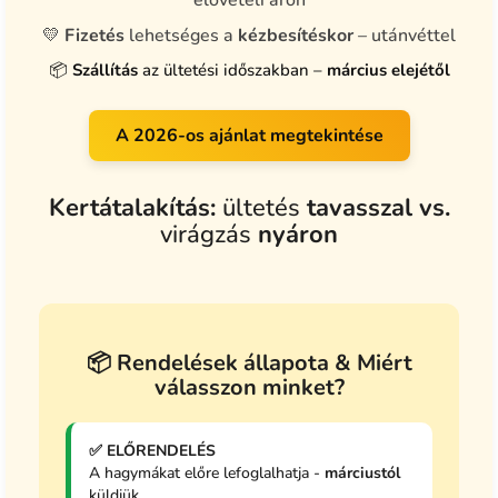
elővételi áron
💛
Fizetés
lehetséges a
kézbesítéskor
– utánvéttel
📦
Szállítás
az ültetési időszakban –
március elejétől
A 2026-os ajánlat megtekintése
Kertátalakítás:
ültetés
tavasszal
vs.
virágzás
nyáron
⇆
ültetés előtt
virágzás után
📦 Rendelések állapota & Miért
válasszon minket?
✅ ELŐRENDELÉS
A hagymákat előre lefoglalhatja -
márciustól
küldjük.