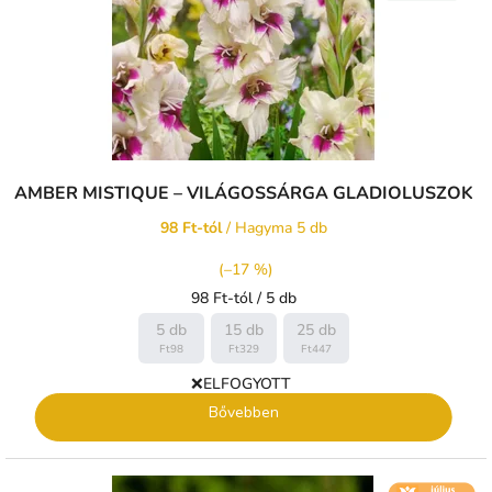
AMBER MISTIQUE – VILÁGOSSÁRGA GLADIOLUSZOK
98 Ft-tól
/ Hagyma 5 db
(–17 %)
Egységár:
98 Ft-tól / 5 db
5 db
15 db
25 db
Ft98
Ft329
Ft447
❌ELFOGYOTT
Bővebben
🌼 KVĚT -