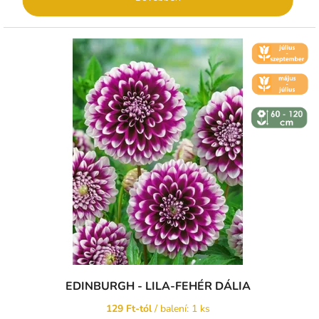
🌼 KVĚT -
ČERVENEC
🌼 KVĚT -
ČERVEN
↕️ VÝŠKA 60
- 120 CM
EDINBURGH - LILA-FEHÉR DÁLIA
129 Ft-tól
/ balení: 1 ks