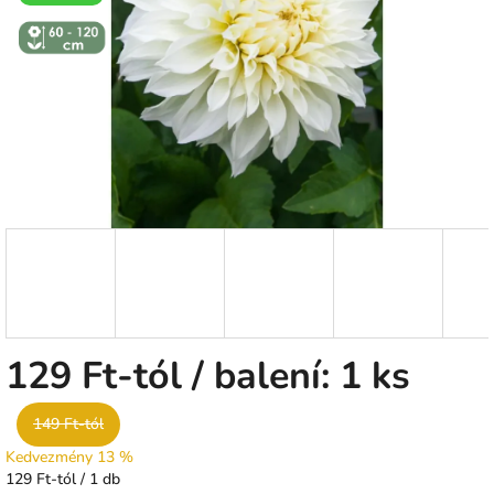
csillag.
↕️ VÝŠKA 60
- 120 CM
129 Ft
-tól
/ balení: 1 ks
149 Ft-tól
Kedvezmény 13 %
Egységár:
129 Ft-tól / 1 db