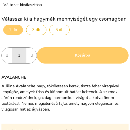
Változat kiválasztása
Válassza ki a hagymák mennyiségét egy csomagban
1 db
3 db
5 db
Kosárba
AVALANCHE
A Jiřina
Avalanche
nagy, tökéletesen kerek, tiszta fehér virágaival
lenyűgöz, amelyek friss és kifinomult hatást keltenek. A szirmok
sűrűn rendeződnek, gazdag, harmonikus virágot alkotva finom
textúrával. Nemes megjelenésű fajta, amely nagyon elegánsan és
világosan hat az ágyásban.