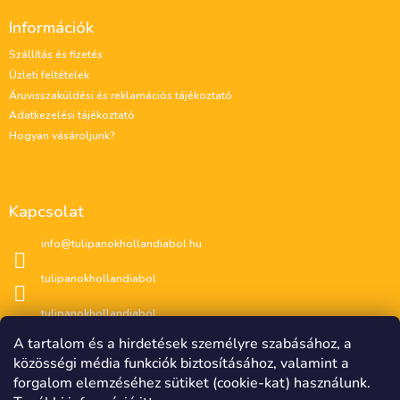
á
Információk
b
l
Szállítás és fizetés
é
Üzleti feltételek
c
Áruvisszaküldési és reklamációs tájékoztató
Adatkezelési tájékoztató
Hogyan vásároljunk?
Kapcsolat
info
@
tulipanokhollandiabol.hu
tulipanokhollandiabol
tulipanokhollandiabol
A tartalom és a hirdetések személyre szabásához, a
közösségi média funkciók biztosításához, valamint a
forgalom elemzéséhez sütiket (cookie-kat) használunk.