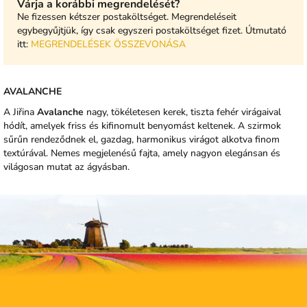
Várja a korábbi megrendelését?
Ne fizessen kétszer postaköltséget. Megrendeléseit
egybegyűjtjük, így csak egyszeri postaköltséget fizet. Útmutató
itt:
MEGRENDELÉSEK ÖSSZEVONÁSA
AVALANCHE
A Jiřina
Avalanche
nagy, tökéletesen kerek, tiszta fehér virágaival
hódít, amelyek friss és kifinomult benyomást keltenek. A szirmok
sűrűn rendeződnek el, gazdag, harmonikus virágot alkotva finom
textúrával. Nemes megjelenésű fajta, amely nagyon elegánsan és
világosan mutat az ágyásban.
L