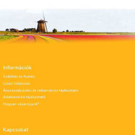
L
á
Információk
b
l
Szállítás és fizetés
é
Üzleti feltételek
c
Áruvisszaküldési és reklamációs tájékoztató
Adatkezelési tájékoztató
Hogyan vásároljunk?
Kapcsolat