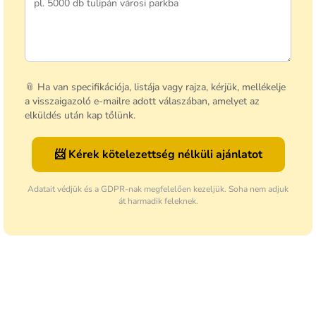
📎 Ha van specifikációja, listája vagy rajza, kérjük, mellékelje
a visszaigazoló e-mailre adott válaszában, amelyet az
elküldés után kap tőlünk.
📨 Kérek kötelezettség nélküli ajánlatot
Adatait védjük és a GDPR-nak megfelelően kezeljük. Soha nem adjuk
át harmadik feleknek.
Legyen az első, aki véleményt ír ehhez a tételhez!
Hozzászólás hozzáadása