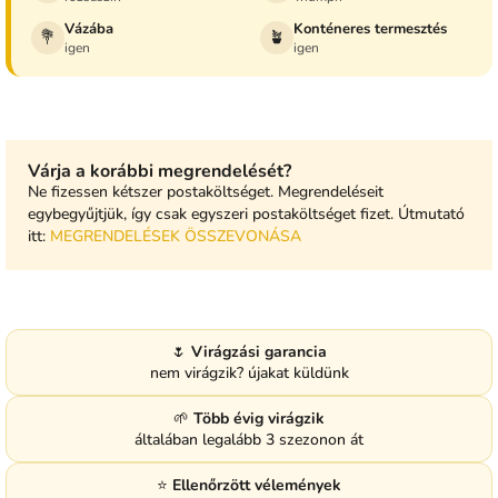
Vázába
Konténeres termesztés
💐
🪴
igen
igen
Várja a korábbi megrendelését?
Ne fizessen kétszer postaköltséget. Megrendeléseit
egybegyűjtjük, így csak egyszeri postaköltséget fizet. Útmutató
itt:
MEGRENDELÉSEK ÖSSZEVONÁSA
🌷
Virágzási garancia
nem virágzik? újakat küldünk
🌱
Több évig virágzik
általában legalább 3 szezonon át
⭐
Ellenőrzött vélemények