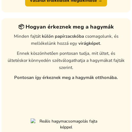
Vásárlói értékelések megtekintése →
📦 Hogyan érkeznek meg a hagymák
Minden fajtát
külön papírzacskóba
csomagolunk, és
mellékelünk hozzá egy
virágképet
.
Ennek köszönhetően pontosan tudja, mit ültet, és
ültetéskor könnyedén szétválogathatja a hagymákat fajták
szerint.
Pontosan így érkeznek meg a hagymák otthonába.