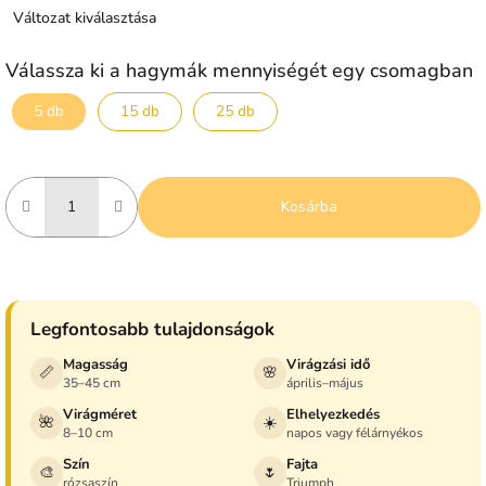
Változat kiválasztása
Válassza ki a hagymák mennyiségét egy csomagban
5 db
15 db
25 db
Kosárba
Legfontosabb tulajdonságok
Magasság
Virágzási idő
📏
🌸
35–45 cm
április–május
Virágméret
Elhelyezkedés
🌺
☀️
8–10 cm
napos vagy félárnyékos
Szín
Fajta
🎨
🌷
rózsaszín
Triumph