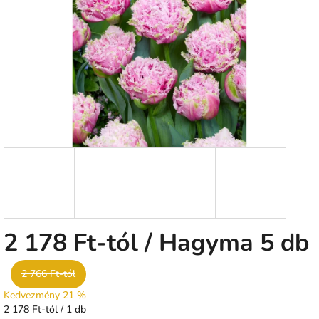
csillag.
2 178 Ft
-tól
/ Hagyma 5 db
2 766 Ft-tól
Kedvezmény 21 %
Egységár:
2 178 Ft-tól / 1 db