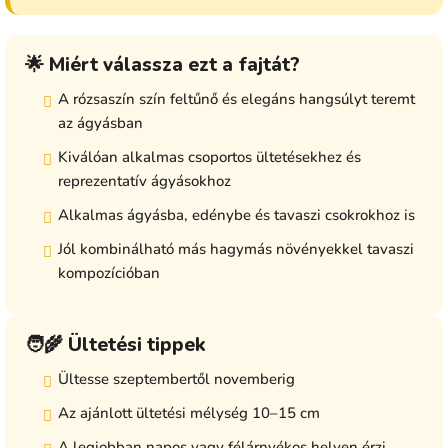
🌟 Miért válassza ezt a fajtát?
A rózsaszín szín feltűnő és elegáns hangsúlyt teremt
az ágyásban
Kiválóan alkalmas csoportos ültetésekhez és
reprezentatív ágyásokhoz
Alkalmas ágyásba, edénybe és tavaszi csokrokhoz is
Jól kombinálható más hagymás növényekkel tavaszi
kompozícióban
🧑‍🌾 Ültetési tippek
Ültesse szeptembertől novemberig
Az ajánlott ültetési mélység 10–15 cm
A legjobban napos vagy félárnyékos helyen érzi