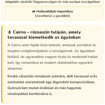
elégedett vásárlók Magyarországon és más európai országokban
🚜
Hollandiából importálva
közvetlenül a gazdáktól
🌷 Cairns – rózsaszín tulipán, amely
tavasszal kiemelkedik az ágyásban
A Cairns azon fajták közé tartozik, amelyek színükkel és
elegáns virágformájukkal is lenyűgöznek. Az ágyásban
feltűnő, de ugyanakkor nagyon tiszta és rendezett hatást
kelt, így romantikus és modern ültetésekhez egyaránt
alkalmas.
Kiváló választás mindazok számára, akik tavasszal erős
színhatást szeretnének egy átgondolt kompozícióban.
Gyönyörűen mutat önállóan és más hagymás
növényekkel kombinálva is.