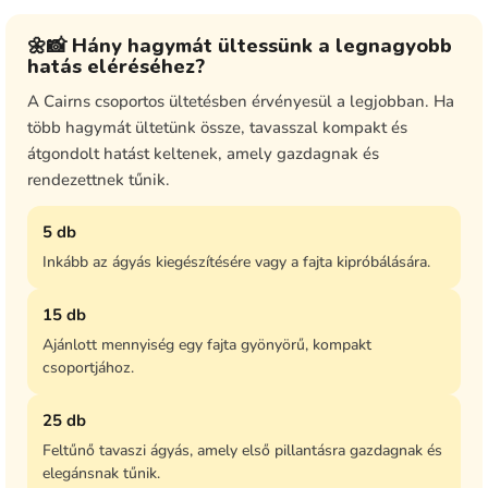
🌼📸 Hány hagymát ültessünk a legnagyobb
hatás eléréséhez?
A Cairns csoportos ültetésben érvényesül a legjobban. Ha
több hagymát ültetünk össze, tavasszal kompakt és
átgondolt hatást keltenek, amely gazdagnak és
rendezettnek tűnik.
5 db
Inkább az ágyás kiegészítésére vagy a fajta kipróbálására.
15 db
Ajánlott mennyiség egy fajta gyönyörű, kompakt
csoportjához.
25 db
Feltűnő tavaszi ágyás, amely első pillantásra gazdagnak és
elegánsnak tűnik.