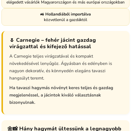
elégedett vásárlók Magyarországon és más európai országokban
🚜
Hollandiából importálva
közvetlenül a gazdáktól
🌷 Carnegie – fehér jácint gazdag
virágzattal és kifejező hatással
A Carnegie teljes virágzatával és kompakt
növekedésével lenyűgöz. Ágyásban és edényben is
nagyon dekoratív, és könnyedén elegáns tavaszi
hangsúlyt teremt.
Ha tavaszi hagymás növényt keres teljes és gazdag
megjelenéssel, a jácintok kiváló választásnak
bizonyulnak.
🌼📸 Hány hagymát ültessünk a legnagyobb