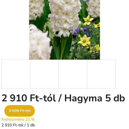
csillag.
2 910 Ft
-tól
/ Hagyma 5 db
3 695 Ft-tól
Kedvezmény 21 %
Egységár:
2 910 Ft-tól / 1 db