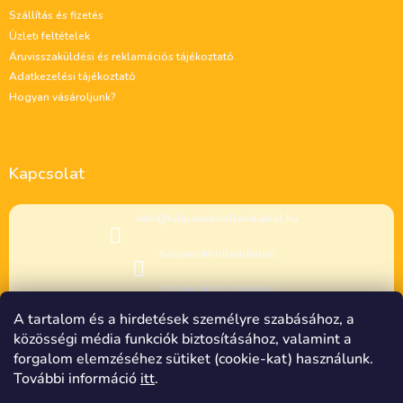
l
Szállítás és fizetés
é
Üzleti feltételek
c
Áruvisszaküldési és reklamációs tájékoztató
Adatkezelési tájékoztató
Hogyan vásároljunk?
Kapcsolat
info
@
tulipanokhollandiabol.hu
tulipanokhollandiabol
tulipanokhollandiabol
A tartalom és a hirdetések személyre szabásához, a
közösségi média funkciók biztosításához, valamint a
forgalom elemzéséhez sütiket (cookie-kat) használunk.
További információ
itt
.