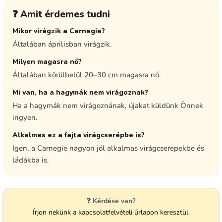
❓ Amit érdemes tudni
Mikor virágzik a Carnegie?
Általában áprilisban virágzik.
Milyen magasra nő?
Általában körülbelül 20–30 cm magasra nő.
Mi van, ha a hagymák nem virágoznak?
Ha a hagymák nem virágoznának, újakat küldünk Önnek
ingyen.
Alkalmas ez a fajta virágcserépbe is?
Igen, a Carnegie nagyon jól alkalmas virágcserepekbe és
ládákba is.
❓ Kérdése van?
Írjon nekünk a kapcsolatfelvételi űrlapon keresztül.