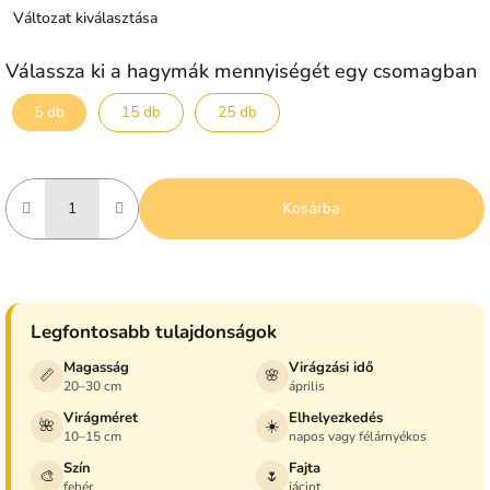
Változat kiválasztása
Válassza ki a hagymák mennyiségét egy csomagban
5 db
15 db
25 db
Kosárba
Legfontosabb tulajdonságok
Magasság
Virágzási idő
📏
🌸
20–30 cm
április
Virágméret
Elhelyezkedés
🌺
☀️
10–15 cm
napos vagy félárnyékos
Szín
Fajta
🎨
🌷
fehér
jácint