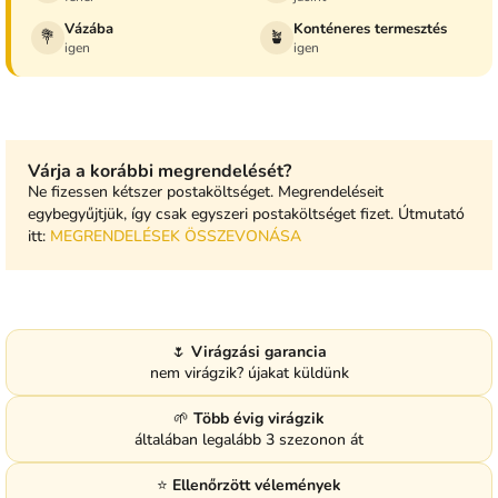
Vázába
Konténeres termesztés
💐
🪴
igen
igen
Várja a korábbi megrendelését?
Ne fizessen kétszer postaköltséget. Megrendeléseit
egybegyűjtjük, így csak egyszeri postaköltséget fizet. Útmutató
itt:
MEGRENDELÉSEK ÖSSZEVONÁSA
🌷
Virágzási garancia
nem virágzik? újakat küldünk
🌱
Több évig virágzik
általában legalább 3 szezonon át
⭐
Ellenőrzött vélemények