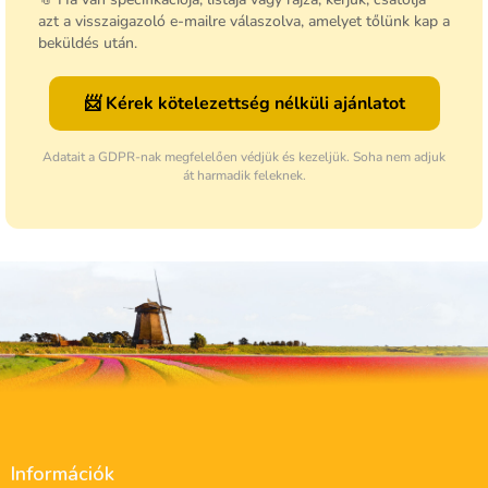
azt a visszaigazoló e-mailre válaszolva, amelyet tőlünk kap a
beküldés után.
📨 Kérek kötelezettség nélküli ajánlatot
Adatait a GDPR-nak megfelelően védjük és kezeljük. Soha nem adjuk
át harmadik feleknek.
L
á
Információk
b