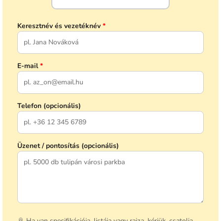
Keresztnév és vezetéknév
*
E-mail
*
Telefon (opcionális)
Üzenet / pontosítás (opcionális)
📎 Ha van specifikációja, listája vagy rajza, kérjük, csatolja