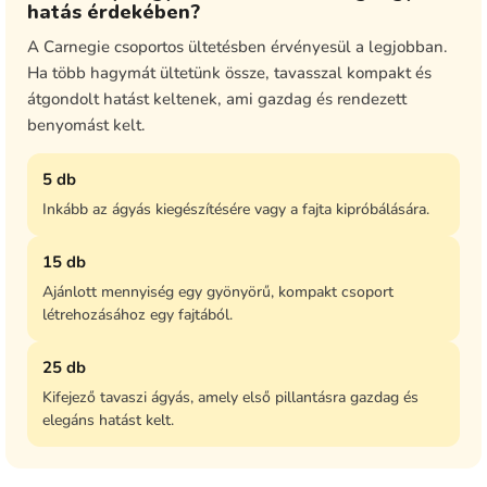
hatás érdekében?
A Carnegie csoportos ültetésben érvényesül a legjobban.
Ha több hagymát ültetünk össze, tavasszal kompakt és
átgondolt hatást keltenek, ami gazdag és rendezett
benyomást kelt.
5 db
Inkább az ágyás kiegészítésére vagy a fajta kipróbálására.
15 db
Ajánlott mennyiség egy gyönyörű, kompakt csoport
létrehozásához egy fajtából.
25 db
Kifejező tavaszi ágyás, amely első pillantásra gazdag és
elegáns hatást kelt.