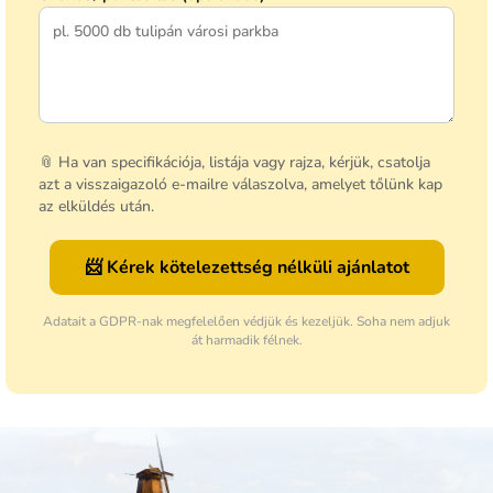
📎 Ha van specifikációja, listája vagy rajza, kérjük, csatolja
azt a visszaigazoló e-mailre válaszolva, amelyet tőlünk kap
az elküldés után.
📨 Kérek kötelezettség nélküli ajánlatot
Adatait a GDPR-nak megfelelően védjük és kezeljük. Soha nem adjuk
át harmadik félnek.