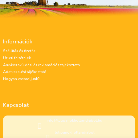
L
á
Információk
b
l
Szállítás és fizetés
é
Üzleti feltételek
c
Áruvisszaküldési és reklamációs tájékoztató
Adatkezelési tájékoztató
Hogyan vásároljunk?
Kapcsolat
info
@
tulipanokhollandiabol.hu
tulipanokhollandiabol