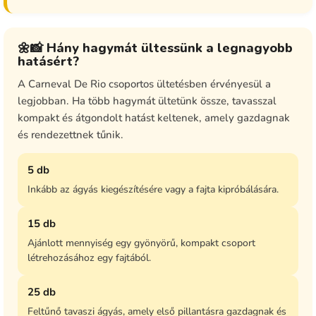
🌼📸 Hány hagymát ültessünk a legnagyobb
hatásért?
A Carneval De Rio csoportos ültetésben érvényesül a
legjobban. Ha több hagymát ültetünk össze, tavasszal
kompakt és átgondolt hatást keltenek, amely gazdagnak
és rendezettnek tűnik.
5 db
Inkább az ágyás kiegészítésére vagy a fajta kipróbálására.
15 db
Ajánlott mennyiség egy gyönyörű, kompakt csoport
létrehozásához egy fajtából.
25 db
Feltűnő tavaszi ágyás, amely első pillantásra gazdagnak és