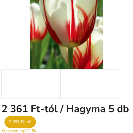
0,0
csillag.
2 361 Ft
-tól
/ Hagyma 5 db
2 998 Ft-tól
Kedvezmény 21 %