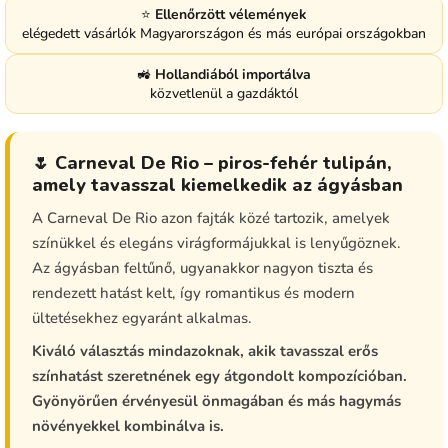
⭐
Ellenőrzött vélemények
elégedett vásárlók Magyarországon és más európai országokban
🚜
Hollandiából importálva
közvetlenül a gazdáktól
🌷 Carneval De Rio – piros-fehér tulipán,
amely tavasszal kiemelkedik az ágyásban
A Carneval De Rio azon fajták közé tartozik, amelyek
színükkel és elegáns virágformájukkal is lenyűgöznek.
Az ágyásban feltűnő, ugyanakkor nagyon tiszta és
rendezett hatást kelt, így romantikus és modern
ültetésekhez egyaránt alkalmas.
Kiváló választás mindazoknak, akik tavasszal erős
színhatást szeretnének egy átgondolt kompozícióban.
Gyönyörűen érvényesül önmagában és más hagymás
növényekkel kombinálva is.