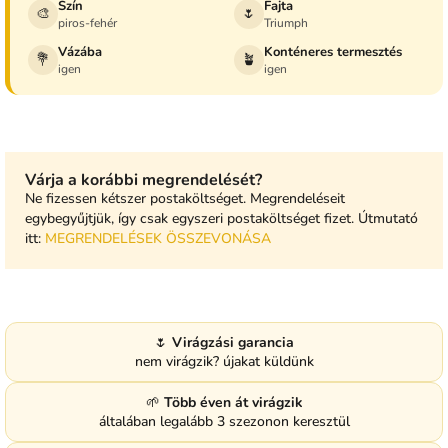
Szín
Fajta
🎨
🌷
piros-fehér
Triumph
Vázába
Konténeres termesztés
💐
🪴
igen
igen
Várja a korábbi megrendelését?
Ne fizessen kétszer postaköltséget. Megrendeléseit
egybegyűjtjük, így csak egyszeri postaköltséget fizet. Útmutató
itt:
MEGRENDELÉSEK ÖSSZEVONÁSA
🌷
Virágzási garancia
nem virágzik? újakat küldünk
🌱
Több éven át virágzik
általában legalább 3 szezonon keresztül