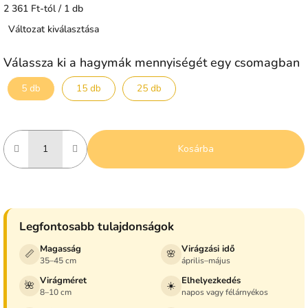
Egységár:
2 361 Ft-tól / 1 db
Változat kiválasztása
Válassza ki a hagymák mennyiségét egy csomagban
5 db
15 db
25 db
Kosárba
Legfontosabb tulajdonságok
Magasság
Virágzási idő
📏
🌸
35–45 cm
április–május
Virágméret
Elhelyezkedés
🌺
☀️
8–10 cm
napos vagy félárnyékos