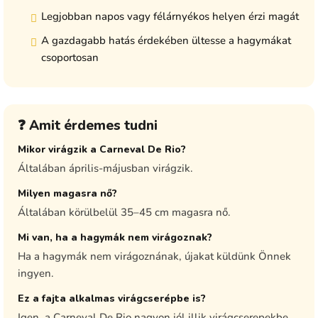
Legjobban napos vagy félárnyékos helyen érzi magát
A gazdagabb hatás érdekében ültesse a hagymákat
csoportosan
❓ Amit érdemes tudni
Mikor virágzik a Carneval De Rio?
Általában április-májusban virágzik.
Milyen magasra nő?
Általában körülbelül 35–45 cm magasra nő.
Mi van, ha a hagymák nem virágoznak?
Ha a hagymák nem virágoznának, újakat küldünk Önnek
ingyen.
Ez a fajta alkalmas virágcserépbe is?
Igen, a Carneval De Rio nagyon jól illik virágcserepekbe