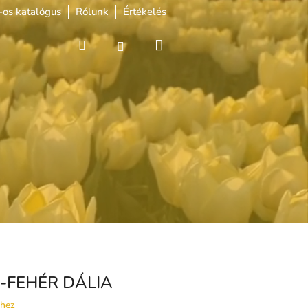
os katalógus
Rólunk
Értékelés
Kosár
Keresés
Bejelentkezés
A-FEHÉR DÁLIA
shez