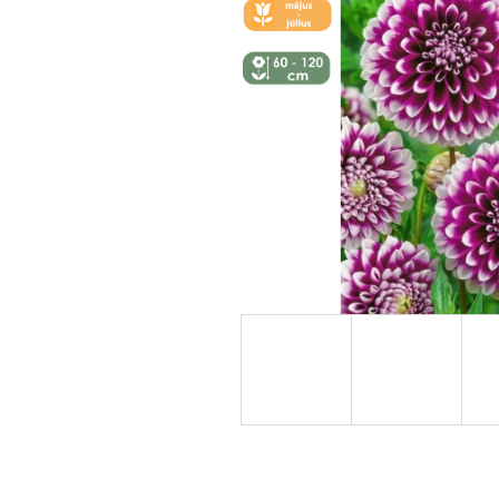
🌼 KVĚT -
ČERVEN
↕️ VÝŠKA 60
- 120 CM