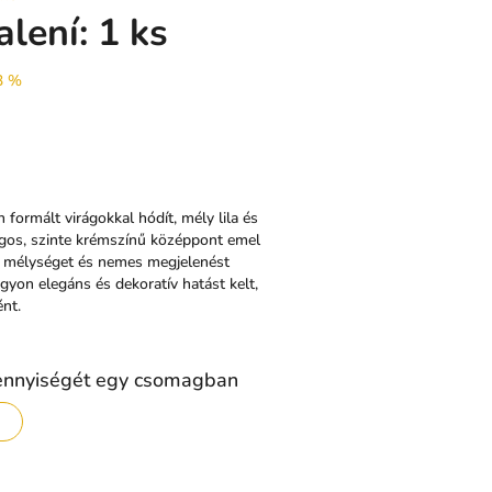
alení: 1 ks
3 %
formált virágokkal hódít, mély lila és
ágos, szinte krémszínű középpont emel
tes mélységet és nemes megjelenést
gyon elegáns és dekoratív hatást kelt,
nt.
ennyiségét egy csomagban