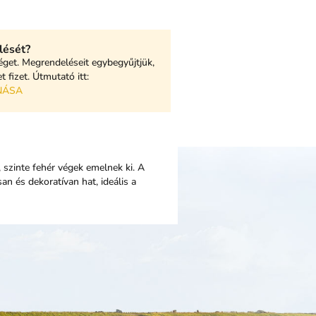
lését?
éget. Megrendeléseit egybegyűjtjük,
 fizet. Útmutató itt:
NÁSA
 szinte fehér végek emelnek ki. A
n és dekoratívan hat, ideális a