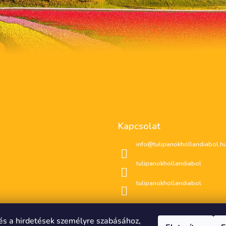
Kapcsolat
info
@
tulipanokhollandiabol.h
tulipanokhollandiabol
tulipanokhollandiabol
és a hirdetések személyre szabásához,