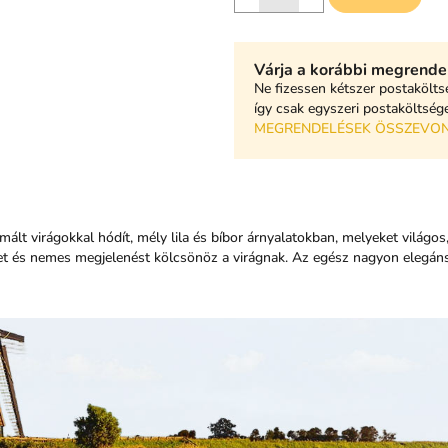
Várja a korábbi megrende
Ne fizessen kétszer postakölts
így csak egyszeri postaköltséget
MEGRENDELÉSEK ÖSSZEVO
ált virágokkal hódít, mély lila és bíbor árnyalatokban, melyeket világos,
et és nemes megjelenést kölcsönöz a virágnak. Az egész nagyon elegánsa