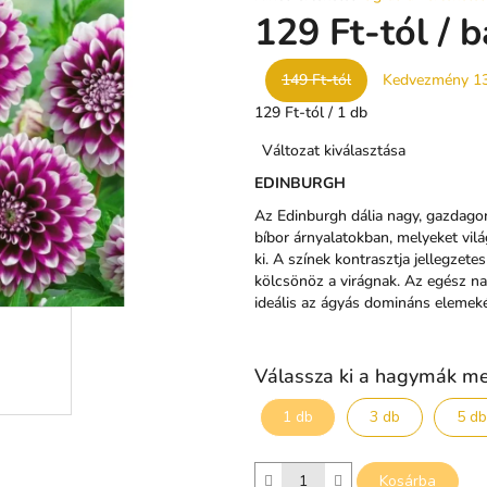
termék
129 Ft
-tól
/ b
átlagos
értékelése
149 Ft-tól
Kedvezmény 1
5-
ből
Egységár:
129 Ft-tól / 1 db
0,0
csillag.
Változat kiválasztása
EDINBURGH
Az Edinburgh dália nagy, gazdagon 
bíbor árnyalatokban, melyeket vil
ki. A színek kontrasztja jellegze
kölcsönöz a virágnak. Az egész na
ideális az ágyás domináns elemeké
Válassza ki a hagymák m
1 db
3 db
5 db
Kosárba