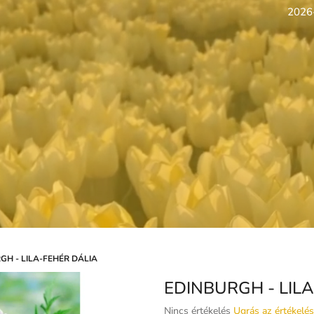
2026-
GH - LILA-FEHÉR DÁLIA
EDINBURGH - LIL
A
Nincs értékelés
Ugrás az értékelé