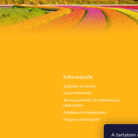
L
á
Információk
b
l
Szállítás és fizetés
é
Üzleti feltételek
c
Áruvisszaküldési és reklamációs
tájékoztató
Adatkezelési tájékoztató
Hogyan vásároljunk?
A tartalom 