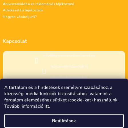
c
Áruvisszaküldési és reklamációs tájékoztató
Adatkezelési tájékoztató
Hogyan vásároljunk?
Kapcsolat
info
@
tulipanokhollandiabol.hu
tulipanokhollandiabol
tulipanokhollandiabol
A tartalom és a hirdetések személyre szabásához, a
közösségi média funkciók biztosításához, valamint a
forgalom elemzéséhez sütiket (cookie-kat) használunk.
További információ
itt
.
Beállítások