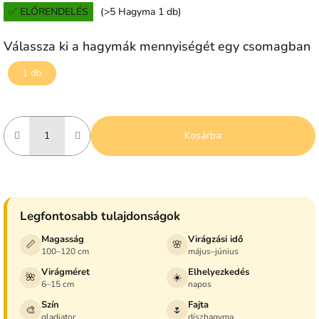
✅ ELŐRENDELÉS
(>5 Hagyma 1 db)
Válassza ki a hagymák mennyiségét egy csomagban
1 db
Kosárba
Legfontosabb tulajdonságok
Magasság
Virágzási idő
📏
🌸
100–120 cm
május–június
Virágméret
Elhelyezkedés
🌺
☀️
6–15 cm
napos
Szín
Fajta
🎨
🌷
gladiator
díszhagyma