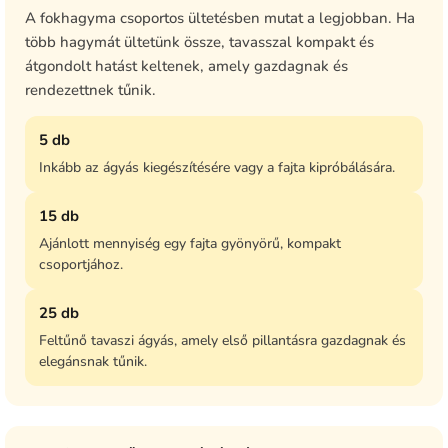
A fokhagyma csoportos ültetésben mutat a legjobban. Ha
több hagymát ültetünk össze, tavasszal kompakt és
átgondolt hatást keltenek, amely gazdagnak és
rendezettnek tűnik.
5 db
Inkább az ágyás kiegészítésére vagy a fajta kipróbálására.
15 db
Ajánlott mennyiség egy fajta gyönyörű, kompakt
csoportjához.
25 db
Feltűnő tavaszi ágyás, amely első pillantásra gazdagnak és
elegánsnak tűnik.