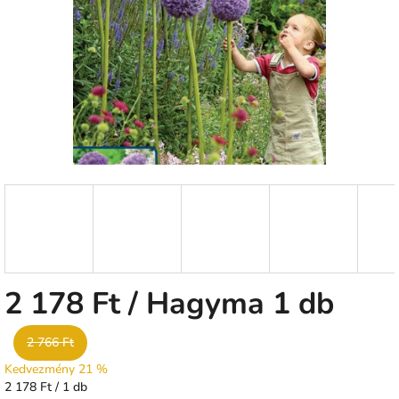
csillag.
2 178 Ft
/ Hagyma 1 db
2 766 Ft
Kedvezmény 21 %
Egységár:
2 178 Ft / 1 db