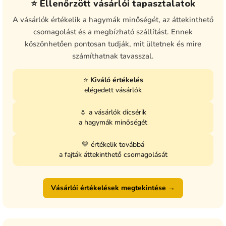
⭐ Ellenőrzött vásárlói tapasztalatok
A vásárlók értékelik a hagymák minőségét, az áttekinthető
csomagolást és a megbízható szállítást. Ennek
köszönhetően pontosan tudják, mit ültetnek és mire
számíthatnak tavasszal.
⭐
Kiváló értékelés
elégedett vásárlók
🌷 a vásárlók dicsérik
a hagymák minőségét
💛 értékelik továbbá
a fajták áttekinthető csomagolását
Vásárlói értékelések megtekintése →