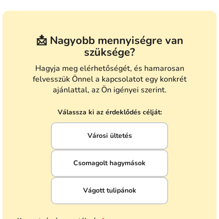
📩 Nagyobb mennyiségre van
szüksége?
Hagyja meg elérhetőségét, és hamarosan
felvesszük Önnel a kapcsolatot egy konkrét
ajánlattal, az Ön igényei szerint.
Válassza ki az érdeklődés célját:
Városi ültetés
Csomagolt hagymások
Vágott tulipánok