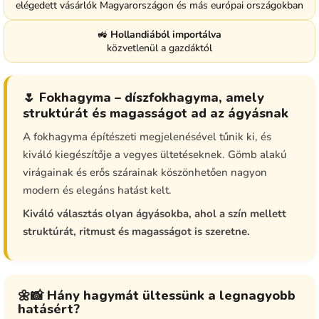
elégedett vásárlók Magyarországon és más európai országokban
🚜
Hollandiából importálva
közvetlenül a gazdáktól
🌷 Fokhagyma – díszfokhagyma, amely
struktúrát és magasságot ad az ágyásnak
A fokhagyma építészeti megjelenésével tűnik ki, és
kiváló kiegészítője a vegyes ültetéseknek. Gömb alakú
virágainak és erős szárainak köszönhetően nagyon
modern és elegáns hatást kelt.
Kiváló választás olyan ágyásokba, ahol a szín mellett
struktúrát, ritmust és magasságot is szeretne.
🌼📸 Hány hagymát ültessünk a legnagyobb
hatásért?