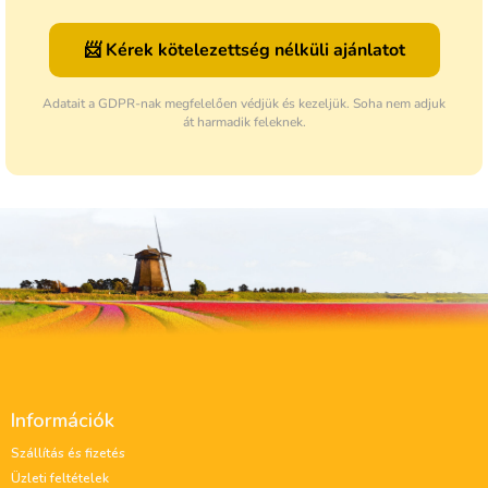
📨 Kérek kötelezettség nélküli ajánlatot
Adatait a GDPR-nak megfelelően védjük és kezeljük. Soha nem adjuk
át harmadik feleknek.
L
á
Információk
b
l
Szállítás és fizetés
é
Üzleti feltételek