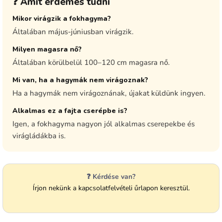
❓ Amit érdemes tudni
Mikor virágzik a fokhagyma?
Általában május-júniusban virágzik.
Milyen magasra nő?
Általában körülbelül 100–120 cm magasra nő.
Mi van, ha a hagymák nem virágoznak?
Ha a hagymák nem virágoznának, újakat küldünk ingyen.
Alkalmas ez a fajta cserépbe is?
Igen, a fokhagyma nagyon jól alkalmas cserepekbe és
virágládákba is.
❓ Kérdése van?
Írjon nekünk a kapcsolatfelvételi űrlapon keresztül.