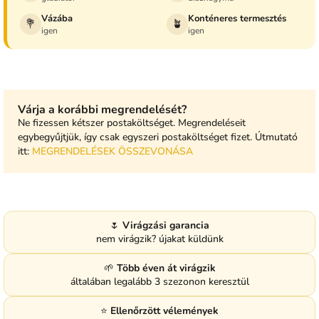
Vázába
Konténeres termesztés
💐
🪴
igen
igen
Várja a korábbi megrendelését?
Ne fizessen kétszer postaköltséget. Megrendeléseit
egybegyűjtjük, így csak egyszeri postaköltséget fizet. Útmutató
itt:
MEGRENDELÉSEK ÖSSZEVONÁSA
🌷
Virágzási garancia
nem virágzik? újakat küldünk
🌱
Több éven át virágzik
általában legalább 3 szezonon keresztül
⭐
Ellenőrzött vélemények