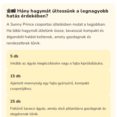
🌼📸 Hány hagymát ültessünk a legnagyobb
hatás érdekében?
A Sunny Prince csoportos ültetésben mutat a legjobban.
Ha több hagymát ültetünk össze, tavasszal kompakt és
átgondolt hatást keltenek, amely gazdagnak és
rendezettnek tűnik.
5 db
Inkább az ágyás kiegészítésére vagy a fajta kipróbálására.
15 db
Ajánlott mennyiség egy fajta gyönyörű, kompakt
csoportjához.
25 db
Feltűnő tavaszi ágyás, amely első pillantásra gazdagnak és
elegánsnak tűnik.