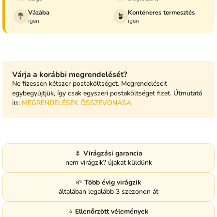
Vázába
Konténeres termesztés
💐
🪴
igen
igen
Várja a korábbi megrendelését?
Ne fizessen kétszer postaköltséget. Megrendeléseit
egybegyűjtjük, így csak egyszeri postaköltséget fizet. Útmutató
itt:
MEGRENDELÉSEK ÖSSZEVONÁSA
🌷
Virágzási garancia
nem virágzik? újakat küldünk
🌱
Több évig virágzik
általában legalább 3 szezonon át
⭐
Ellenőrzött vélemények