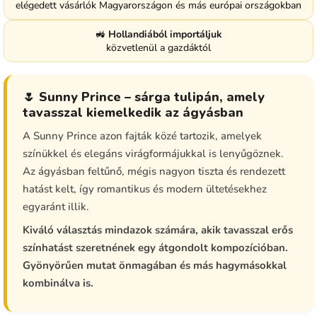
elégedett vásárlók Magyarországon és más európai országokban
🚜
Hollandiából importáljuk
közvetlenül a gazdáktól
🌷 Sunny Prince – sárga tulipán, amely
tavasszal kiemelkedik az ágyásban
A Sunny Prince azon fajták közé tartozik, amelyek
színükkel és elegáns virágformájukkal is lenyűgöznek.
Az ágyásban feltűnő, mégis nagyon tiszta és rendezett
hatást kelt, így romantikus és modern ültetésekhez
egyaránt illik.
Kiváló választás mindazok számára, akik tavasszal erős
színhatást szeretnének egy átgondolt kompozícióban.
Gyönyörűen mutat önmagában és más hagymásokkal
kombinálva is.