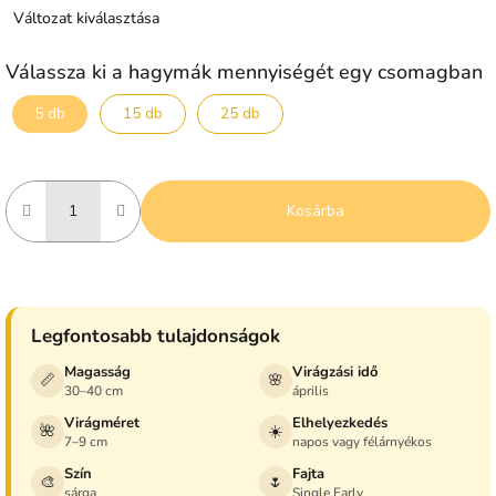
Változat kiválasztása
Válassza ki a hagymák mennyiségét egy csomagban
5 db
15 db
25 db
Kosárba
Legfontosabb tulajdonságok
Magasság
Virágzási idő
📏
🌸
30–40 cm
április
Virágméret
Elhelyezkedés
🌺
☀️
7–9 cm
napos vagy félárnyékos
Szín
Fajta
🎨
🌷
sárga
Single Early