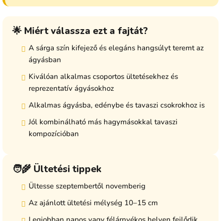
🌟 Miért válassza ezt a fajtát?
A sárga szín kifejező és elegáns hangsúlyt teremt az
ágyásban
Kiválóan alkalmas csoportos ültetésekhez és
reprezentatív ágyásokhoz
Alkalmas ágyásba, edénybe és tavaszi csokrokhoz is
Jól kombinálható más hagymásokkal tavaszi
kompozícióban
🧑‍🌾 Ültetési tippek
Ültesse szeptembertől novemberig
Az ajánlott ültetési mélység 10–15 cm
Legjobban napos vagy félárnyékos helyen fejlődik