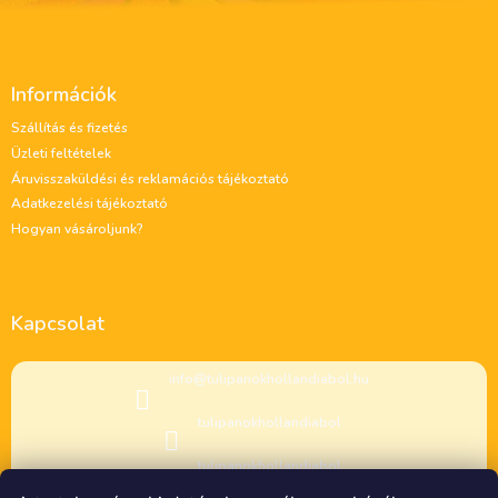
L
á
Információk
b
l
Szállítás és fizetés
é
Üzleti feltételek
c
Áruvisszaküldési és reklamációs tájékoztató
Adatkezelési tájékoztató
Hogyan vásároljunk?
Kapcsolat
info
@
tulipanokhollandiabol.hu
tulipanokhollandiabol
tulipanokhollandiabol