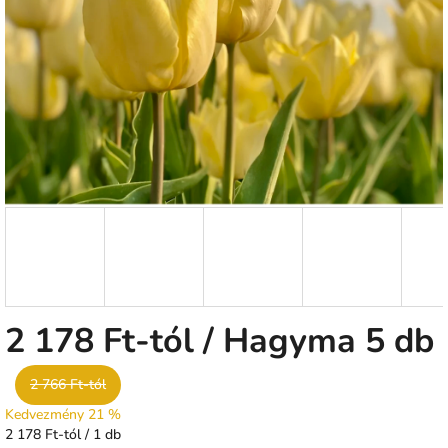
csillag.
2 178 Ft
-tól
/ Hagyma 5 db
2 766 Ft-tól
Kedvezmény 21 %
Egységár:
2 178 Ft-tól / 1 db