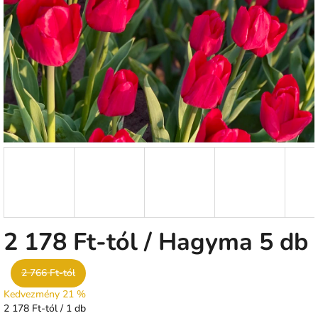
csillag.
2 178 Ft
-tól
/ Hagyma 5 db
2 766 Ft-tól
Kedvezmény 21 %
Egységár:
2 178 Ft-tól / 1 db