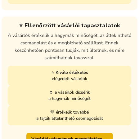
⭐ Ellenőrzött vásárlói tapasztalatok
A vásárlók értékelik a hagymák minőségét, az áttekinthető
csomagolást és a megbízható szállítást. Ennek
köszönhetően pontosan tudják, mit ültetnek, és mire
számíthatnak tavasszal.
⭐
Kiváló értékelés
elégedett vásárlók
🌷 a vásárlók dicsérik
a hagymák minőségét
💛 értékelik továbbá
a fajták áttekinthető csomagolását
Vásárlói vélemények megtekintése →