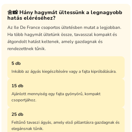
🌼📸 Hány hagymát ültessünk a legnagyobb
hatás eléréséhez?
Az Ile De France csoportos ültetésben mutat a legjobban.
Ha több hagymát ültetünk össze, tavasszal kompakt és
átgondolt hatást keltenek, amely gazdagnak és
rendezettnek tűnik.
5 db
Inkább az ágyás kiegészítésére vagy a fajta kipróbálására.
15 db
Ajánlott mennyiség egy fajta gyönyörű, kompakt
csoportjához.
25 db
Feltűnő tavaszi ágyás, amely első pillantásra gazdagnak és
elegánsnak tűnik.