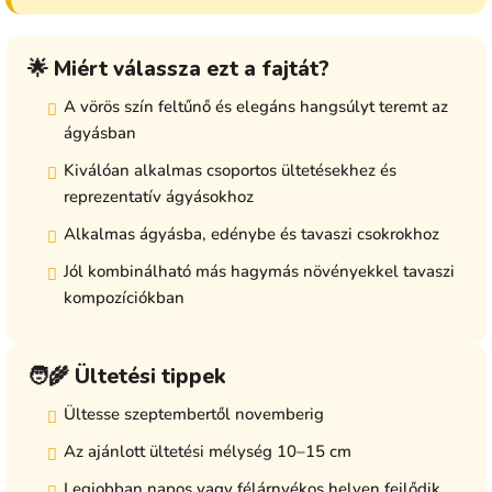
🌟 Miért válassza ezt a fajtát?
A vörös szín feltűnő és elegáns hangsúlyt teremt az
ágyásban
Kiválóan alkalmas csoportos ültetésekhez és
reprezentatív ágyásokhoz
Alkalmas ágyásba, edénybe és tavaszi csokrokhoz
Jól kombinálható más hagymás növényekkel tavaszi
kompozíciókban
🧑‍🌾 Ültetési tippek
Ültesse szeptembertől novemberig
Az ajánlott ültetési mélység 10–15 cm
Legjobban napos vagy félárnyékos helyen fejlődik