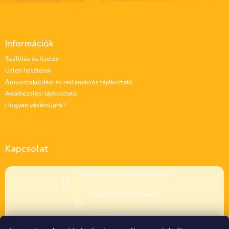
L
á
Információk
b
l
Szállítás és fizetés
é
Üzleti feltételek
c
Áruvisszaküldési és reklamációs tájékoztató
Adatkezelési tájékoztató
Hogyan vásároljunk?
Kapcsolat
info
@
tulipanokhollandiabol.hu
tulipanokhollandiabol
tulipanokhollandiabol