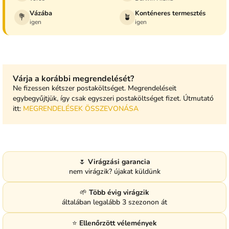
Vázába
Konténeres termesztés
💐
🪴
igen
igen
Várja a korábbi megrendelését?
Ne fizessen kétszer postaköltséget. Megrendeléseit
egybegyűjtjük, így csak egyszeri postaköltséget fizet. Útmutató
itt:
MEGRENDELÉSEK ÖSSZEVONÁSA
🌷
Virágzási garancia
nem virágzik? újakat küldünk
🌱
Több évig virágzik
általában legalább 3 szezonon át
⭐
Ellenőrzött vélemények