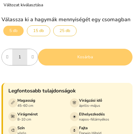
Változat kiválasztása
Válassza ki a hagymák mennyiségét egy csomagban
5 db
15 db
25 db
Kosárba
Legfontosabb tulajdonságok
Magasság
Virágzási idő
📏
🌸
45–60 cm
április–május
Virágméret
Elhelyezkedés
🌺
☀️
8–10 cm
napos–félárnyékos
Szín
Fajta
🎨
🌷
vörös
Darwin Hibrid