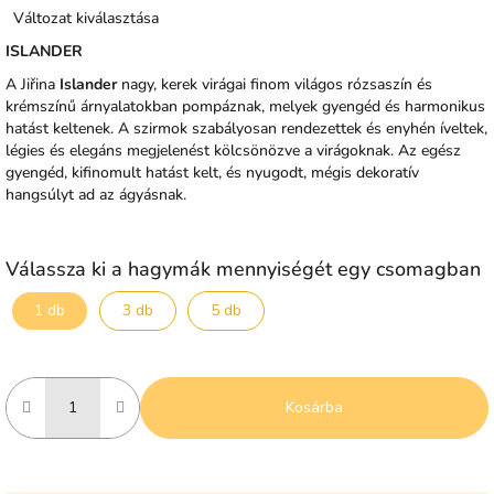
Változat kiválasztása
ISLANDER
A Jiřina
Islander
nagy, kerek virágai finom világos rózsaszín és
krémszínű árnyalatokban pompáznak, melyek gyengéd és harmonikus
hatást keltenek. A szirmok szabályosan rendezettek és enyhén íveltek,
légies és elegáns megjelenést kölcsönözve a virágoknak. Az egész
gyengéd, kifinomult hatást kelt, és nyugodt, mégis dekoratív
hangsúlyt ad az ágyásnak.
Válassza ki a hagymák mennyiségét egy csomagban
1 db
3 db
5 db
Kosárba