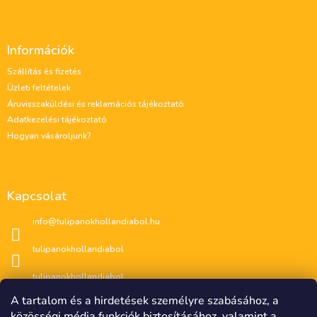
L
á
Információk
b
l
Szállítás és fizetés
é
Üzleti feltételek
c
Áruvisszaküldési és reklamációs tájékoztató
Adatkezelési tájékoztató
Hogyan vásároljunk?
Kapcsolat
info
@
tulipanokhollandiabol.hu
tulipanokhollandiabol
tulipanokhollandiabol
A tartalom és a hirdetések személyre szabásához, a
közösségi média funkciók biztosításához, valamint a