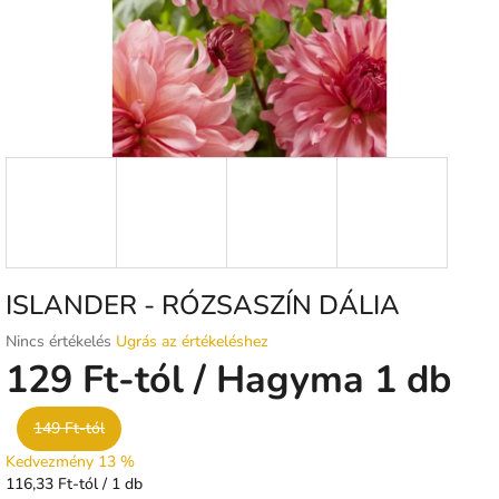
ISLANDER - RÓZSASZÍN DÁLIA
A
Nincs értékelés
Ugrás az értékeléshez
termék
129 Ft
-tól
/ Hagyma 1 db
átlagos
értékelése
149 Ft-tól
5-
ből
Kedvezmény 13 %
0,0
Egységár:
116,33 Ft-tól / 1 db
csillag.