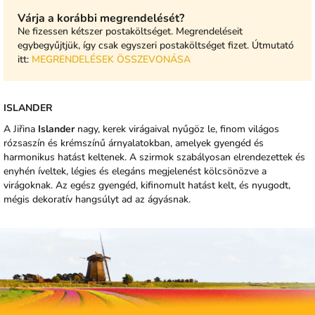
Várja a korábbi megrendelését?
Ne fizessen kétszer postaköltséget. Megrendeléseit
egybegyűjtjük, így csak egyszeri postaköltséget fizet. Útmutató
itt:
MEGRENDELÉSEK ÖSSZEVONÁSA
ISLANDER
A Jiřina
Islander
nagy, kerek virágaival nyűgöz le, finom világos
rózsaszín és krémszínű árnyalatokban, amelyek gyengéd és
harmonikus hatást keltenek. A szirmok szabályosan elrendezettek és
enyhén íveltek, légies és elegáns megjelenést kölcsönözve a
virágoknak. Az egész gyengéd, kifinomult hatást kelt, és nyugodt,
mégis dekoratív hangsúlyt ad az ágyásnak.