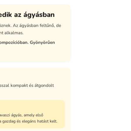
kedik az ágyásban
göznek. Az ágyásban feltűnő, de
nt alkalmas.
 kompozícióban. Gyönyörűen
asszal kompakt és átgondolt
avaszi ágyás, amely első
a gazdag és elegáns hatást kelt.