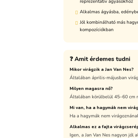
reprezentatív ágyásokhoz
Alkalmas ágyásba, edénybe 
Jól kombinálható más hagy
kompozíciókban
❓ Amit érdemes tudni
Mikor virágzik a Jan Van Nes?
Általában április-májusban virág
Milyen magasra nő?
Általában körülbelül 45–60 cm 
Mi van, ha a hagymák nem virá
Ha a hagymák nem virágoznának
Alkalmas ez a fajta virágcseré
Igen, a Jan Van Nes nagyon jól 