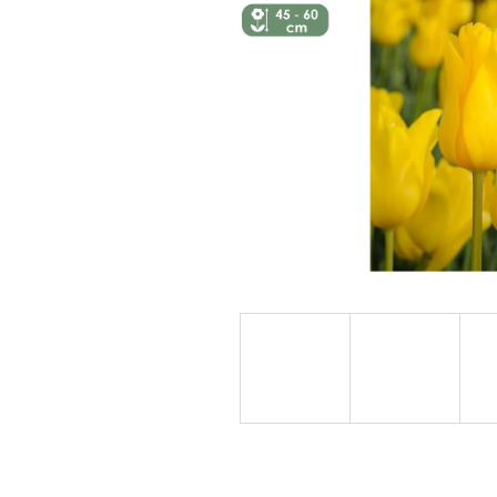
↕️ VÝŠKA 45
- 60 CM