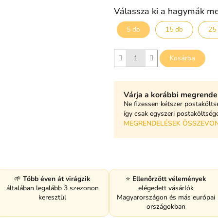
Válassza ki a hagymák m
5 db
15 db
25
Kosárba
Várja a korábbi megrende
Ne fizessen kétszer postakölts
így csak egyszeri postaköltséget
MEGRENDELÉSEK ÖSSZEVO
🌱
Több éven át virágzik
⭐
Ellenőrzött vélemények
általában legalább 3 szezonon
elégedett vásárlók
keresztül
Magyarországon és más európai
országokban