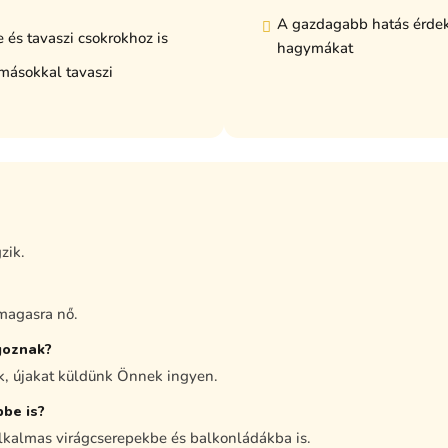
A gazdagabb hatás érdek
és tavaszi csokrokhoz is
hagymákat
másokkal tavaszi
zik.
magasra nő.
goznak?
, újakat küldünk Önnek ingyen.
pbe is?
alkalmas virágcserepekbe és balkonládákba is.