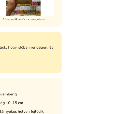
A hagymák valós csomagolása
juk, hogy időben rendeljen, és
ovemberig
ység 10–15 cm
lárnyékos helyen fejlődik