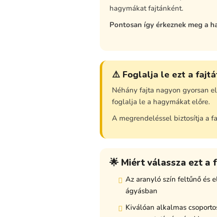
hagymákat fajtánként.
Pontosan így érkeznek meg a h
⚠️ Foglalja le ezt a fajt
Néhány fajta nagyon gyorsan elf
foglalja le a hagymákat előre.
A megrendeléssel biztosítja a fa
🌟 Miért válassza ezt a f
Az aranyló szín feltűnő és 
ágyásban
Kiválóan alkalmas csoporto