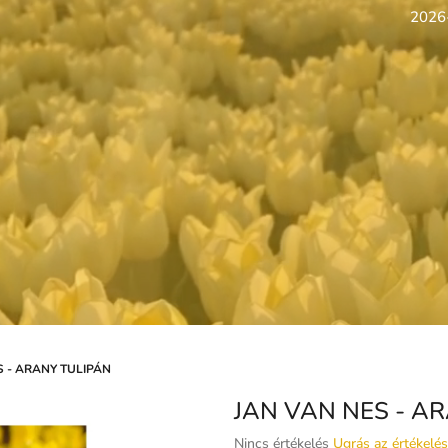
2026-
S - ARANY TULIPÁN
JAN VAN NES - A
A
Nincs értékelés
Ugrás az értékelé