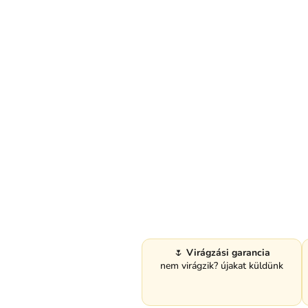
🌷
Virágzási garancia
nem virágzik? újakat küldünk