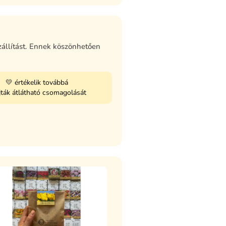
zállítást. Ennek köszönhetően
💛 értékelik továbbá
ajták átlátható csomagolását