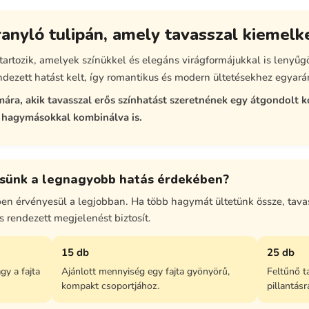
ranyló tulipán, amely tavasszal kiemel
tartozik, amelyek színükkel és elegáns virágformájukkal is lenyű
ndezett hatást kelt, így romantikus és modern ültetésekhez egyará
mára, akik tavasszal erős színhatást szeretnének egy átgondolt
hagymásokkal kombinálva is.
ssünk a legnagyobb hatás érdekében?
ben érvényesül a legjobban. Ha több hagymát ültetünk össze, tav
 rendezett megjelenést biztosít.
15 db
25 db
gy a fajta
Ajánlott mennyiség egy fajta gyönyörű,
Feltűnő t
kompakt csoportjához.
pillantásr