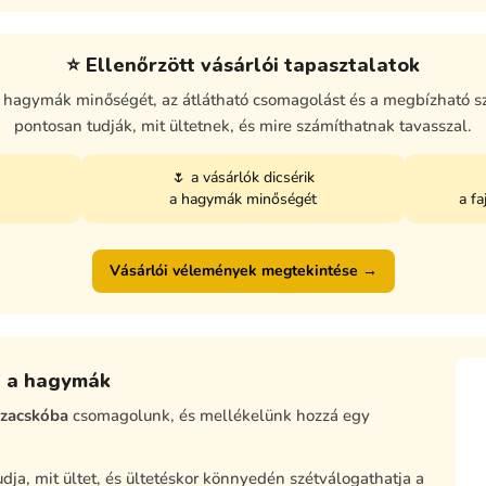
⭐ Ellenőrzött vásárlói tapasztalatok
a hagymák minőségét, az átlátható csomagolást és a megbízható s
pontosan tudják, mit ültetnek, és mire számíthatnak tavasszal.
🌷 a vásárlók dicsérik
a hagymák minőségét
a f
Vásárlói vélemények megtekintése →
g a hagymák
rzacskóba
csomagolunk, és mellékelünk hozzá egy
ja, mit ültet, és ültetéskor könnyedén szétválogathatja a