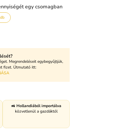
ennyiségét egy csomagban
 db
lését?
éget. Megrendeléseit egybegyűjtjük,
 fizet. Útmutató itt:
NÁSA
🚜
Hollandiából importálva
közvetlenül a gazdáktól