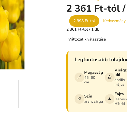
termék
2 361 Ft
-tól
átlagos
értékelése
2 998 Ft-tól
Kedvezmény
5-
ből
Egységár:
2 361 Ft-tól / 1 db
0,0
csillag.
Változat kiválasztása
Legfontosabb tulajd
Virágz
Magasság
idő
📏
🌸
45–60
április–
cm
május
Fajta
Szín
🎨
🌷
Darwin
aranysárga
Hibrid