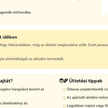
agymák otthonába.
át időben
ogy Hollandiában, még az ültetés megkezdése előtt. Ezért javasol
jta elérhetőségét az aktuális termésből.
ajtát?
🧑‍🌾 Ültetési tippek
elegáns hangsúlyt teremt az
Ültesse szeptembertől n
Az ajánlott ültetési mél
s ültetésekhez és
Legjobban napos vagy fé