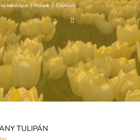
os katalógus
Rólunk
Értékelés
Kosár
Keresés
Bejelentkezés
RANY TULIPÁN
shez