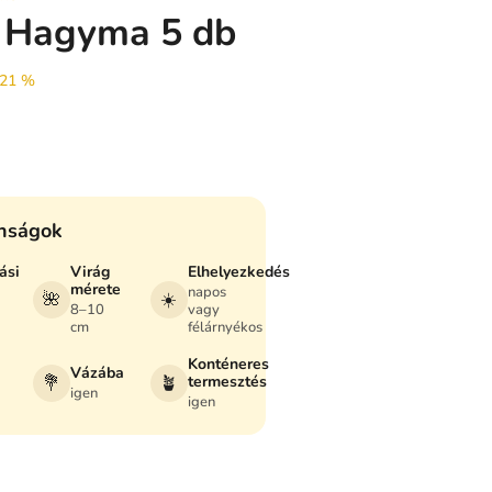
/ Hagyma 5 db
 21 %
onságok
ási
Virág
Elhelyezkedés
mérete
napos
🌺
☀️
8–10
vagy
cm
félárnyékos
Konténeres
Vázába
💐
🪴
termesztés
igen
igen