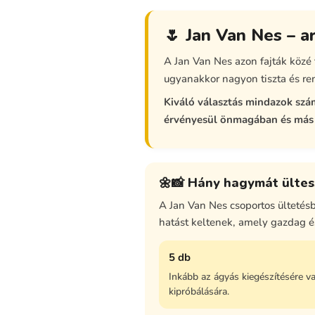
🌷 Jan Van Nes – a
A Jan Van Nes azon fajták közé 
ugyanakkor nagyon tiszta és re
Kiváló választás mindazok szá
érvényesül önmagában és más 
🌼📸 Hány hagymát ülte
A Jan Van Nes csoportos ültetés
hatást keltenek, amely gazdag és
5 db
Inkább az ágyás kiegészítésére va
kipróbálására.