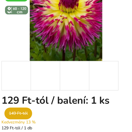
csillag.
↕️ VÝŠKA 60
- 120 CM
129 Ft
-tól
/ balení: 1 ks
149 Ft-tól
Kedvezmény 13 %
Egységár:
129 Ft-tól / 1 db