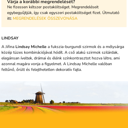
Várja a korábbi megrendelését?
Ne fizessen kétszer postaköltséget. Megrendeléseit
egybegyűjtjük, így csak egyszeri postaköltséget fizet. Útmutató
itt:
MEGRENDELÉSEK ÖSSZEVONÁSA
LINDSAY
A Jiřina
Lindsay Michelle
a fukszia-burgundi szirmok és a mélysárga
közép tüzes kombinációjával hódít. A cső alakú szirmok szilárdak,
elegánsan íveltek, drámai és élénk színkontrasztot hozva létre, ami
azonnal magára vonja a figyelmet. A Lindsay Michelle valóban
feltűnő, őrült és felejthetetlen dekoratív fajta.
L