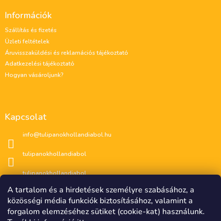
á
Információk
b
l
Szállítás és fizetés
é
Üzleti feltételek
c
Áruvisszaküldési és reklamációs tájékoztató
Adatkezelési tájékoztató
Hogyan vásároljunk?
Kapcsolat
info
@
tulipanokhollandiabol.hu
tulipanokhollandiabol
tulipanokhollandiabol
A tartalom és a hirdetések személyre szabásához, a
közösségi média funkciók biztosításához, valamint a
forgalom elemzéséhez sütiket (cookie-kat) használunk.