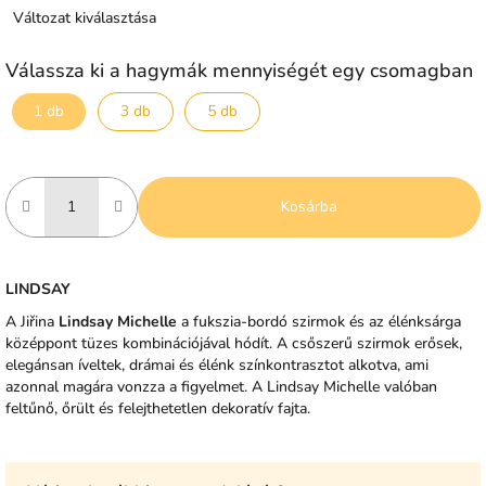
Változat kiválasztása
Válassza ki a hagymák mennyiségét egy csomagban
1 db
3 db
5 db
Kosárba
LINDSAY
A Jiřina
Lindsay Michelle
a fukszia-bordó szirmok és az élénksárga
középpont tüzes kombinációjával hódít. A csőszerű szirmok erősek,
elegánsan íveltek, drámai és élénk színkontrasztot alkotva, ami
azonnal magára vonzza a figyelmet. A Lindsay Michelle valóban
feltűnő, őrült és felejthetetlen dekoratív fajta.