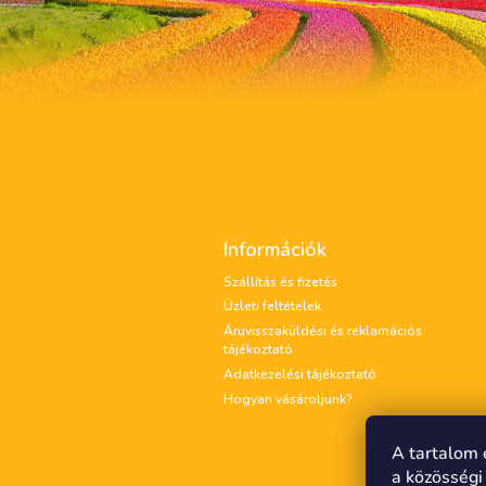
L
á
Információk
b
l
Szállítás és fizetés
é
Üzleti feltételek
c
Áruvisszaküldési és reklamációs
tájékoztató
Adatkezelési tájékoztató
Hogyan vásároljunk?
A tartalom 
a közösségi