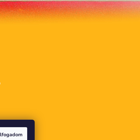
u
lfogadom