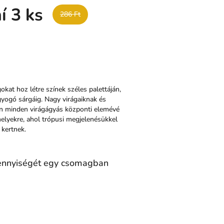
í 3 ks
286 Ft
okat hoz létre színek széles palettáján,
gyogó sárgáig. Nagy virágaiknak és
n minden virágágyás központi elemévé
helyekre, ahol trópusi megjelenésükkel
 kertnek.
ennyiségét egy csomagban