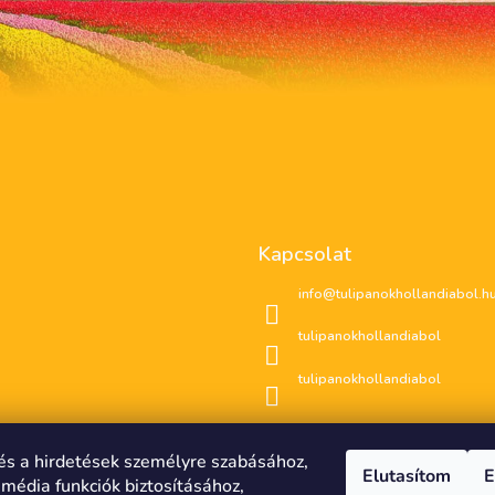
Kapcsolat
info
@
tulipanokhollandiabol.h
tulipanokhollandiabol
tulipanokhollandiabol
és a hirdetések személyre szabásához,
Elutasítom
E
 média funkciók biztosításához,