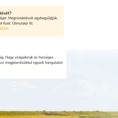
lését?
éget. Megrendeléseit egybegyűjtjük,
 fizet. Útmutató itt:
NÁSA
áig. Nagy virágaiknak és fenséges
usi megjelenésükkel egyedi hangulatot