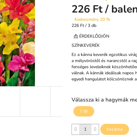
termék
226 Ft
/ balen
átlagos
értékelése
Kedvezmény 20 %
5-
Egységár:
226 Ft / 3 db
ből
0,0
📩 ÉRDEKLŐDJÖN
csillag.
SZÍNKEVERÉK
Ez a kánna keverék egzotikus virág
a mélyvöröstől és narancstól a ra
fenséges leveleiknek köszönhetőe
válnak. A kánnák ideálisak napos 
egyedi hangulatot kölcsönöznek a
Válassza ki a hagymák m
3 db
Kosárba