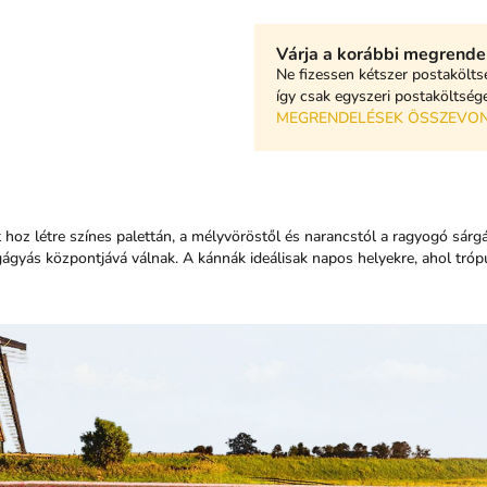
Várja a korábbi megrende
Ne fizessen kétszer postakölts
így csak egyszeri postaköltséget
MEGRENDELÉSEK ÖSSZEVO
 hoz létre színes palettán, a mélyvöröstől és narancstól a ragyogó sárg
ágyás központjává válnak. A kánnák ideálisak napos helyekre, ahol tróp