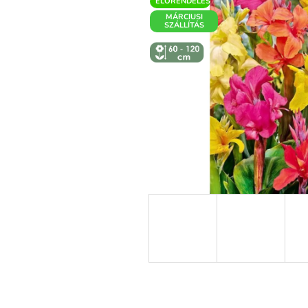
ELŐRENDELÉS
MÁRCIUSI
SZÁLLÍTÁS
↕️ VÝŠKA 60
- 120 CM