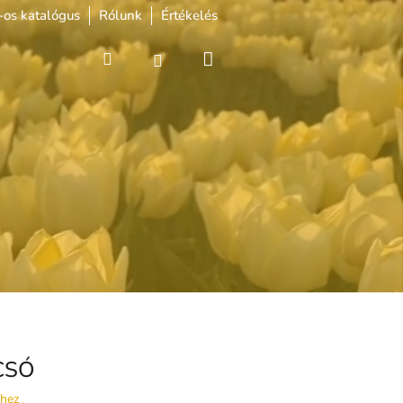
os katalógus
Rólunk
Értékelés
Kosár
Keresés
Bejelentkezés
CSÓ
shez