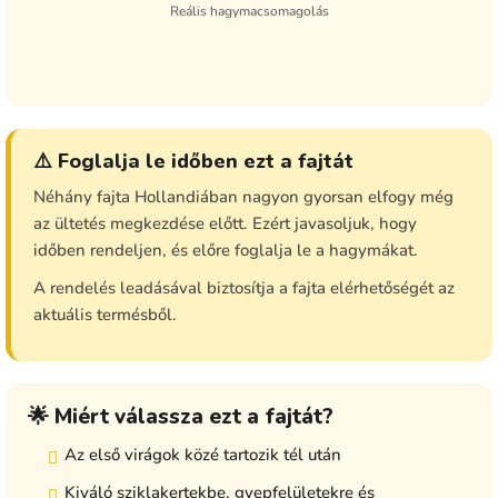
Reális hagymacsomagolás
⚠️ Foglalja le időben ezt a fajtát
Néhány fajta Hollandiában nagyon gyorsan elfogy még
az ültetés megkezdése előtt. Ezért javasoljuk, hogy
időben rendeljen, és előre foglalja le a hagymákat.
A rendelés leadásával biztosítja a fajta elérhetőségét az
aktuális termésből.
🌟 Miért válassza ezt a fajtát?
Az első virágok közé tartozik tél után
Kiváló sziklakertekbe, gyepfelületekre és