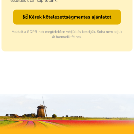
elküldés után kap tőlünk.
📨 Kérek kötelezettségmentes ajánlatot
Adatait a GDPR-nek megfelelően védjük és kezeljük. Soha nem adjuk
át harmadik félnek.
Legyen az első, aki véleményt ír ehhez a tételhez!
Hozzászólás hozzáadása