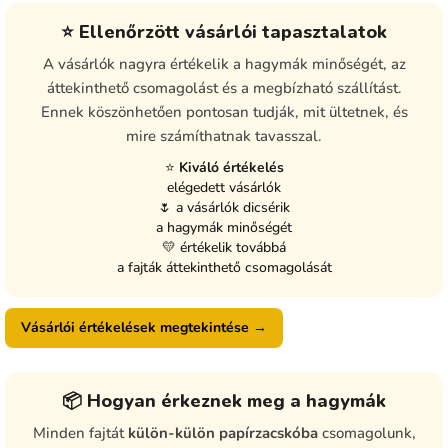
⭐ Ellenőrzött vásárlói tapasztalatok
A vásárlók nagyra értékelik a hagymák minőségét, az
áttekinthető csomagolást és a megbízható szállítást.
Ennek köszönhetően pontosan tudják, mit ültetnek, és
mire számíthatnak tavasszal.
⭐
Kiváló értékelés
elégedett vásárlók
🌷 a vásárlók dicsérik
a hagymák minőségét
💛 értékelik továbbá
a fajták áttekinthető csomagolását
Vásárlói értékelések megtekintése →
📦 Hogyan érkeznek meg a hagymák
Minden fajtát
külön-külön papírzacskóba
csomagolunk,