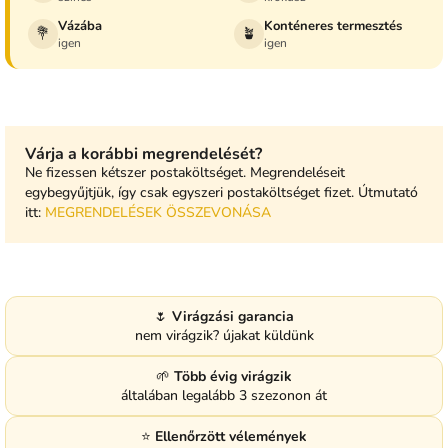
Vázába
Konténeres termesztés
💐
🪴
igen
igen
Várja a korábbi megrendelését?
Ne fizessen kétszer postaköltséget. Megrendeléseit
egybegyűjtjük, így csak egyszeri postaköltséget fizet. Útmutató
itt:
MEGRENDELÉSEK ÖSSZEVONÁSA
🌷
Virágzási garancia
nem virágzik? újakat küldünk
🌱
Több évig virágzik
általában legalább 3 szezonon át
⭐
Ellenőrzött vélemények