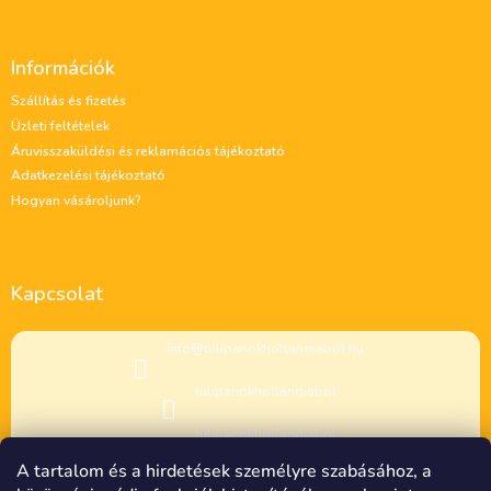
L
á
Információk
b
l
Szállítás és fizetés
é
Üzleti feltételek
c
Áruvisszaküldési és reklamációs tájékoztató
Adatkezelési tájékoztató
Hogyan vásároljunk?
Kapcsolat
info
@
tulipanokhollandiabol.hu
tulipanokhollandiabol
tulipanokhollandiabol
A tartalom és a hirdetések személyre szabásához, a