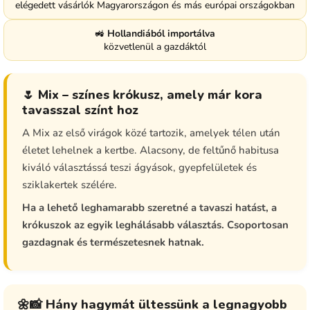
elégedett vásárlók Magyarországon és más európai országokban
🚜
Hollandiából importálva
közvetlenül a gazdáktól
🌷 Mix – színes krókusz, amely már kora
tavasszal színt hoz
A Mix az első virágok közé tartozik, amelyek télen után
életet lehelnek a kertbe. Alacsony, de feltűnő habitusa
kiváló választássá teszi ágyások, gyepfelületek és
sziklakertek szélére.
Ha a lehető leghamarabb szeretné a tavaszi hatást, a
krókuszok az egyik leghálásabb választás. Csoportosan
gazdagnak és természetesnek hatnak.
🌼📸 Hány hagymát ültessünk a legnagyobb