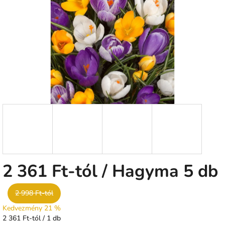
csillag.
2 361 Ft
-tól
/ Hagyma 5 db
2 998 Ft-tól
Kedvezmény 21 %
Egységár:
2 361 Ft-tól / 1 db