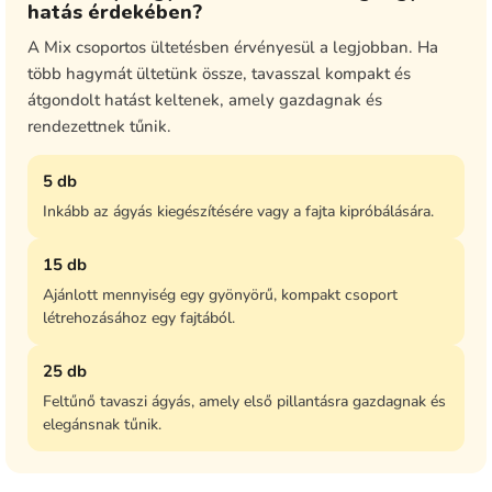
hatás érdekében?
A Mix csoportos ültetésben érvényesül a legjobban. Ha
több hagymát ültetünk össze, tavasszal kompakt és
átgondolt hatást keltenek, amely gazdagnak és
rendezettnek tűnik.
5 db
Inkább az ágyás kiegészítésére vagy a fajta kipróbálására.
15 db
Ajánlott mennyiség egy gyönyörű, kompakt csoport
létrehozásához egy fajtából.
25 db
Feltűnő tavaszi ágyás, amely első pillantásra gazdagnak és
elegánsnak tűnik.