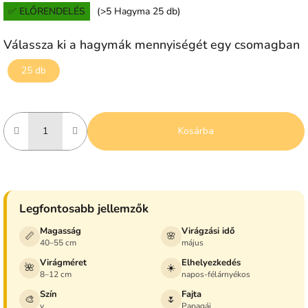
✅ ELŐRENDELÉS
(>5 Hagyma 25 db)
Válassza ki a hagymák mennyiségét egy csomagban
25 db
Kosárba
Legfontosabb jellemzők
Magasság
Virágzási idő
📏
🌸
40–55 cm
május
Virágméret
Elhelyezkedés
🌺
☀️
8–12 cm
napos-félárnyékos
Szín
Fajta
🎨
🌷
y
Papagáj