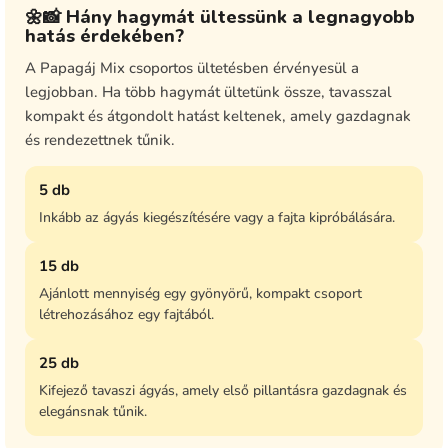
🌼📸 Hány hagymát ültessünk a legnagyobb
hatás érdekében?
A Papagáj Mix csoportos ültetésben érvényesül a
legjobban. Ha több hagymát ültetünk össze, tavasszal
kompakt és átgondolt hatást keltenek, amely gazdagnak
és rendezettnek tűnik.
5 db
Inkább az ágyás kiegészítésére vagy a fajta kipróbálására.
15 db
Ajánlott mennyiség egy gyönyörű, kompakt csoport
létrehozásához egy fajtából.
25 db
Kifejező tavaszi ágyás, amely első pillantásra gazdagnak és
elegánsnak tűnik.