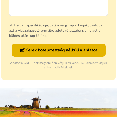
📎 Ha van specifikációja, listája vagy rajza, kérjük, csatolja
azt a visszaigazoló e-mailre adott válaszában, amelyet a
küldés után kap tőlünk.
📨 Kérek kötelezettség nélküli ajánlatot
Adatait a GDPR-nak megfelelően védjük és kezeljük. Soha nem adjuk
át harmadik feleknek.