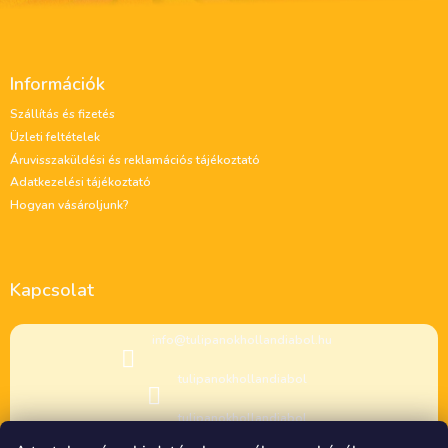
L
á
Információk
b
l
Szállítás és fizetés
é
Üzleti feltételek
c
Áruvisszaküldési és reklamációs tájékoztató
Adatkezelési tájékoztató
Hogyan vásároljunk?
Kapcsolat
info
@
tulipanokhollandiabol.hu
tulipanokhollandiabol
tulipanokhollandiabol