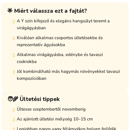
🌟 Miért válassza ezt a fajtát?
A Y szín kifejező és elegáns hangsúlyt teremt a
virágágyásban
Kiválóan alkalmas csoportos ültetésekbe és
reprezentatív ágyásokba
Alkalmas virágágyásba, edénybe és tavaszi
csokrokba
Jól kombinálható más hagymás növényekkel tavaszi
kompozícióban
🧑‍🌾 Ültetési tippek
Ültesse szeptembertől novemberig
Az ajánlott ültetési mélység 10–15 cm
Legjobban napos vagy félárnyékos helyen fejlődik