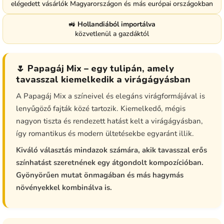
elégedett vásárlók Magyarországon és más európai országokban
🚜
Hollandiából importálva
közvetlenül a gazdáktól
🌷 Papagáj Mix – egy tulipán, amely
tavasszal kiemelkedik a virágágyásban
A Papagáj Mix a színeivel és elegáns virágformájával is
lenyűgöző fajták közé tartozik. Kiemelkedő, mégis
nagyon tiszta és rendezett hatást kelt a virágágyásban,
így romantikus és modern ültetésekbe egyaránt illik.
Kiváló választás mindazok számára, akik tavasszal erős
színhatást szeretnének egy átgondolt kompozícióban.
Gyönyörűen mutat önmagában és más hagymás
növényekkel kombinálva is.