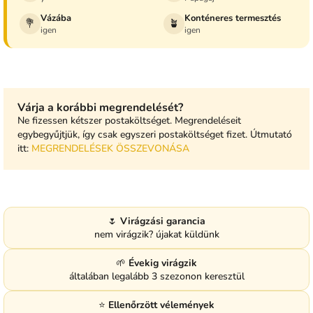
Vázába
Konténeres termesztés
💐
🪴
igen
igen
Várja a korábbi megrendelését?
Ne fizessen kétszer postaköltséget. Megrendeléseit
egybegyűjtjük, így csak egyszeri postaköltséget fizet. Útmutató
itt:
MEGRENDELÉSEK ÖSSZEVONÁSA
🌷
Virágzási garancia
nem virágzik? újakat küldünk
🌱
Évekig virágzik
általában legalább 3 szezonon keresztül
⭐
Ellenőrzött vélemények