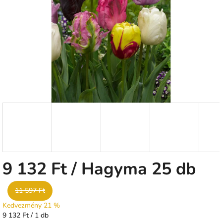
csillag.
9 132 Ft
/ Hagyma 25 db
11 597 Ft
Kedvezmény 21 %
Egységár:
9 132 Ft / 1 db