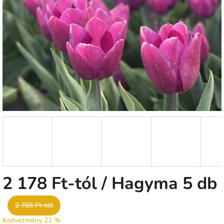
0,0
csillag.
2 178 Ft
-tól
/ Hagyma 5 db
2 766 Ft-tól
Kedvezmény 21 %