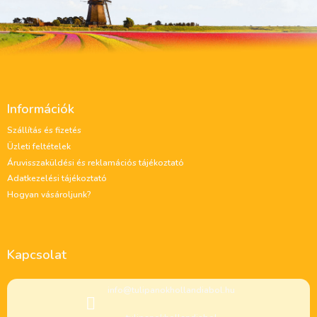
L
á
Információk
b
l
Szállítás és fizetés
é
Üzleti feltételek
c
Áruvisszaküldési és reklamációs tájékoztató
Adatkezelési tájékoztató
Hogyan vásároljunk?
Kapcsolat
info
@
tulipanokhollandiabol.hu