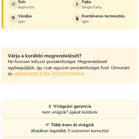
Szín
Fajta
🎨
🌷
dupla lila
Single Early
Vázába
Konténeres termesztés
💐
🪴
igen
igen
Várja a korábbi megrendelését?
Ne fizessen kétszer postaköltséget. Megrendeléseit
egybegyűjtjük, így csak egyszeri postaköltséget fizet. Útmutató
itt:
MEGRENDELÉSEK ÖSSZEVONÁSA
🌷
Virágzási garancia
nem virágzik? újakat küldünk
🌱
Több éven át virágzik
általában legalább 3 szezonon keresztül