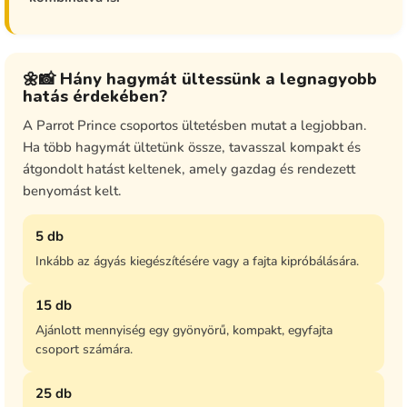
🌼📸 Hány hagymát ültessünk a legnagyobb
hatás érdekében?
A Parrot Prince csoportos ültetésben mutat a legjobban.
Ha több hagymát ültetünk össze, tavasszal kompakt és
átgondolt hatást keltenek, amely gazdag és rendezett
benyomást kelt.
5 db
Inkább az ágyás kiegészítésére vagy a fajta kipróbálására.
15 db
Ajánlott mennyiség egy gyönyörű, kompakt, egyfajta
csoport számára.
25 db