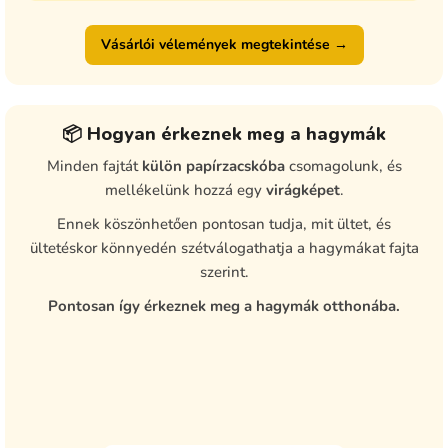
Vásárlói vélemények megtekintése →
📦 Hogyan érkeznek meg a hagymák
Minden fajtát
külön papírzacskóba
csomagolunk, és
mellékelünk hozzá egy
virágképet
.
Ennek köszönhetően pontosan tudja, mit ültet, és
ültetéskor könnyedén szétválogathatja a hagymákat fajta
szerint.
Pontosan így érkeznek meg a hagymák otthonába.