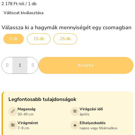
Egységár:
2 178 Ft-tól / 1 db
Változat kiválasztása
Válassza ki a hagymák mennyiségét egy csomagban
5 db
15 db
25 db
Kosárba
Legfontosabb tulajdonságok
Magasság
Virágzási idő
📏
🌸
30–40 cm
április
Virágméret
Elhelyezkedés
🌺
☀️
7–9 cm
napos vagy félárnyékos