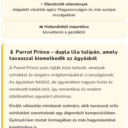
⭐
Ellenőrzött vélemények
elégedett vásárlók egész Magyarországon és más európai
országokban
🚜
Hollandiából importálva
közvetlenül a gazdáktól
🌷 Parrot Prince – dupla lila tulipán, amely
tavasszal kiemelkedik az ágyásból
A Parrot Prince azon fajták közé tartozik, amelyek
színükkel és elegáns virágformájukkal is lenyűgöznek.
Az ágyásban feltűnő, de ugyanakkor nagyon tiszta és
rendezett hatást kelt, így romantikus és modern
ültetésekhez egyaránt alkalmas.
Kiváló választás mindazok számára, akik tavasszal erős
színhatást szeretnének egy átgondolt kompozícióban.
Gyönyörűen mutat önmagában és más hagymásokkal
kombinálva is.