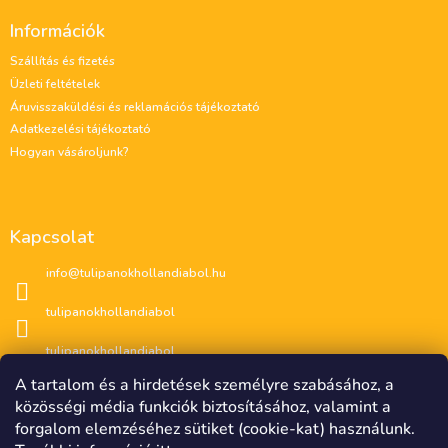
á
Információk
b
l
Szállítás és fizetés
é
Üzleti feltételek
c
Áruvisszaküldési és reklamációs tájékoztató
Adatkezelési tájékoztató
Hogyan vásároljunk?
Kapcsolat
info
@
tulipanokhollandiabol.hu
tulipanokhollandiabol
tulipanokhollandiabol
A tartalom és a hirdetések személyre szabásához, a
közösségi média funkciók biztosításához, valamint a
forgalom elemzéséhez sütiket (cookie-kat) használunk.