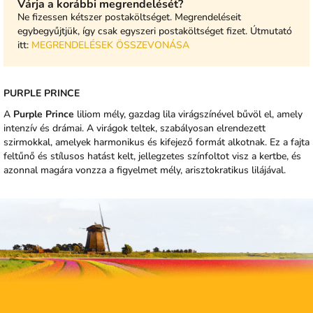
Várja a korábbi megrendelését?
Ne fizessen kétszer postaköltséget. Megrendeléseit
egybegyűjtjük, így csak egyszeri postaköltséget fizet. Útmutató
itt:
MEGRENDELÉSEK ÖSSZEVONÁSA
PURPLE PRINCE
A
Purple Prince
liliom mély, gazdag lila virágszínével bűvöl el, amely
intenzív és drámai. A virágok teltek, szabályosan elrendezett
szirmokkal, amelyek harmonikus és kifejező formát alkotnak. Ez a fajta
feltűnő és stílusos hatást kelt, jellegzetes színfoltot visz a kertbe, és
azonnal magára vonzza a figyelmet mély, arisztokratikus lilájával.
L