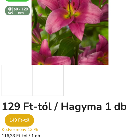
csillag.
↕️ VÝŠKA 60
- 120 CM
129 Ft
-tól
/ Hagyma 1 db
149 Ft-tól
Kedvezmény 13 %
Egységár:
116,33 Ft-tól / 1 db