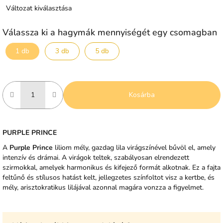
Változat kiválasztása
Válassza ki a hagymák mennyiségét egy csomagban
1 db
3 db
5 db
Kosárba
PURPLE PRINCE
A
Purple Prince
liliom mély, gazdag lila virágszínével bűvöl el, amely
intenzív és drámai. A virágok teltek, szabályosan elrendezett
szirmokkal, amelyek harmonikus és kifejező formát alkotnak. Ez a fajta
feltűnő és stílusos hatást kelt, jellegzetes színfoltot visz a kertbe, és
mély, arisztokratikus lilájával azonnal magára vonzza a figyelmet.