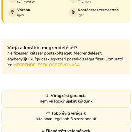
színkeverék
Triumph
Vázába
Konténeres termesztés
💐
🪴
igen
igen
Várja a korábbi megrendelését?
Ne fizessen kétszer postaköltséget. Megrendeléseit
egybegyűjtjük, így csak egyszeri postaköltséget fizet. Útmutató
itt:
MEGRENDELÉSEK ÖSSZEVONÁSA
🌷
Virágzási garancia
nem virágzik? újakat küldünk
🌱
Több évig virágzik
általában legalább 3 szezonon át
⭐
Ellenőrzött vélemények