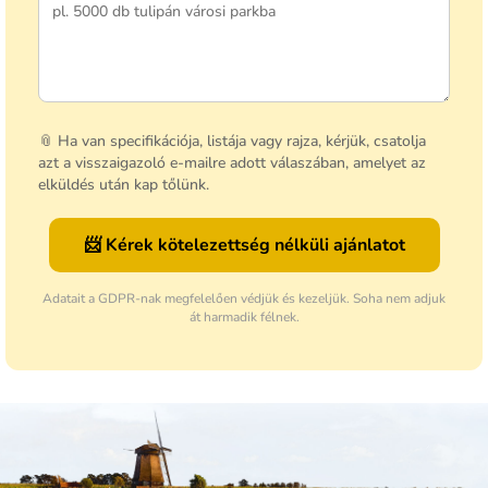
📎 Ha van specifikációja, listája vagy rajza, kérjük, csatolja
azt a visszaigazoló e-mailre adott válaszában, amelyet az
elküldés után kap tőlünk.
📨 Kérek kötelezettség nélküli ajánlatot
Adatait a GDPR-nak megfelelően védjük és kezeljük. Soha nem adjuk
át harmadik félnek.