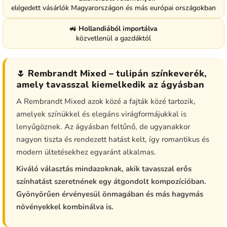
elégedett vásárlók Magyarországon és más európai országokban
🚜
Hollandiából importálva
közvetlenül a gazdáktól
🌷 Rembrandt Mixed – tulipán színkeverék,
amely tavasszal kiemelkedik az ágyásban
A Rembrandt Mixed azok közé a fajták közé tartozik,
amelyek színükkel és elegáns virágformájukkal is
lenyűgöznek. Az ágyásban feltűnő, de ugyanakkor
nagyon tiszta és rendezett hatást kelt, így romantikus és
modern ültetésekhez egyaránt alkalmas.
Kiváló választás mindazoknak, akik tavasszal erős
színhatást szeretnének egy átgondolt kompozícióban.
Gyönyörűen érvényesül önmagában és más hagymás
növényekkel kombinálva is.