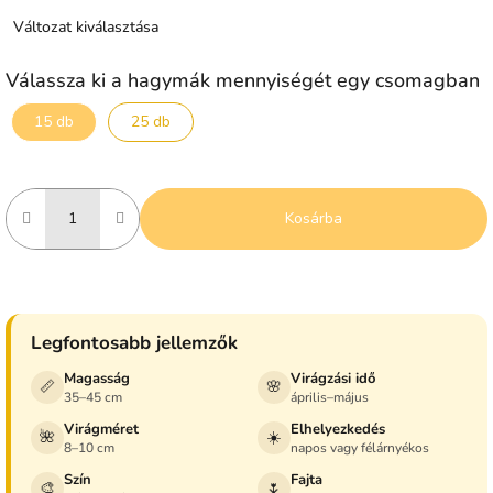
Változat kiválasztása
Válassza ki a hagymák mennyiségét egy csomagban
15 db
25 db
Kosárba
Legfontosabb jellemzők
Magasság
Virágzási idő
📏
🌸
35–45 cm
április–május
Virágméret
Elhelyezkedés
🌺
☀️
8–10 cm
napos vagy félárnyékos
Szín
Fajta
🎨
🌷