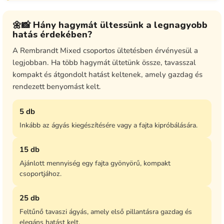
🌼📸 Hány hagymát ültessünk a legnagyobb
hatás érdekében?
A Rembrandt Mixed csoportos ültetésben érvényesül a
legjobban. Ha több hagymát ültetünk össze, tavasszal
kompakt és átgondolt hatást keltenek, amely gazdag és
rendezett benyomást kelt.
5 db
Inkább az ágyás kiegészítésére vagy a fajta kipróbálására.
15 db
Ajánlott mennyiség egy fajta gyönyörű, kompakt
csoportjához.
25 db
Feltűnő tavaszi ágyás, amely első pillantásra gazdag és
elegáns hatást kelt.