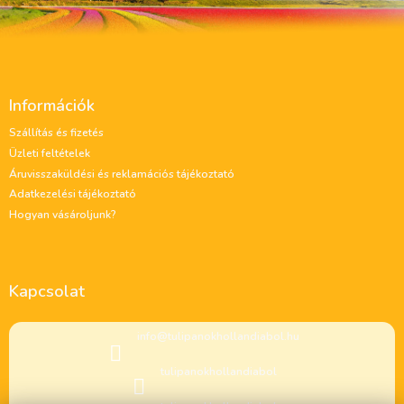
L
á
Információk
b
l
Szállítás és fizetés
é
Üzleti feltételek
c
Áruvisszaküldési és reklamációs tájékoztató
Adatkezelési tájékoztató
Hogyan vásároljunk?
Kapcsolat
info
@
tulipanokhollandiabol.hu
tulipanokhollandiabol