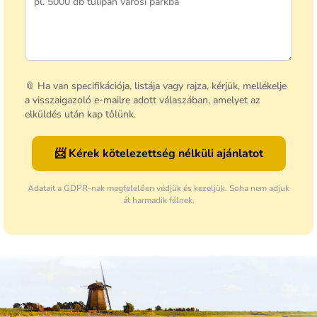
📎 Ha van specifikációja, listája vagy rajza, kérjük, mellékelje
a visszaigazoló e-mailre adott válaszában, amelyet az
elküldés után kap tőlünk.
📨 Kérek kötelezettség nélküli ajánlatot
Adatait a GDPR-nak megfelelően védjük és kezeljük. Soha nem adjuk
át harmadik félnek.