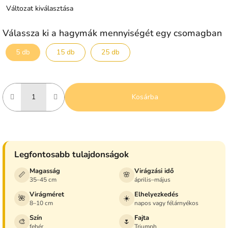
Változat kiválasztása
Válassza ki a hagymák mennyiségét egy csomagban
5 db
15 db
25 db
Kosárba
Legfontosabb tulajdonságok
Magasság
Virágzási idő
📏
🌸
35–45 cm
április–május
Virágméret
Elhelyezkedés
🌺
☀️
8–10 cm
napos vagy félárnyékos
Szín
Fajta
🎨
🌷
fehér
Triumph