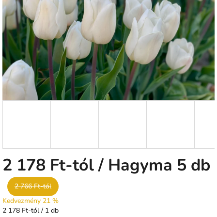
csillag.
2 178 Ft
-tól
/ Hagyma 5 db
2 766 Ft-tól
Kedvezmény 21 %
Egységár:
2 178 Ft-tól / 1 db