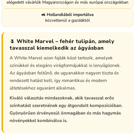
elégedett vásárlók Magyarországon és más európai országokban
🚜
Hollandiából importálva
közvetlenül a gazdáktól
🌷 White Marvel – fehér tulipán, amely
tavasszal kiemelkedik az ágyásban
A White Marvel azon fajták közé tartozik, amelyek
színükkel és elegáns virágformájukkal is lenyűgöznek.
Az ágyásban feltűnő, de ugyanakkor nagyon tiszta és
rendezett hatást kelt, így romantikus és modern
ültetésekhez egyaránt alkalmas.
Kiváló választás mindazoknak, akik tavasszal erős
színhatást szeretnének egy átgondolt kompozícióban.
Gyönyörűen érvényesül önmagában és más hagymás
növényekkel kombinálva is.