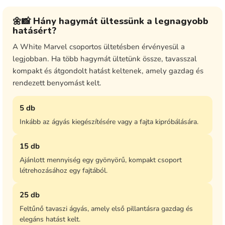
🌼📸 Hány hagymát ültessünk a legnagyobb
hatásért?
A White Marvel csoportos ültetésben érvényesül a
legjobban. Ha több hagymát ültetünk össze, tavasszal
kompakt és átgondolt hatást keltenek, amely gazdag és
rendezett benyomást kelt.
5 db
Inkább az ágyás kiegészítésére vagy a fajta kipróbálására.
15 db
Ajánlott mennyiség egy gyönyörű, kompakt csoport
létrehozásához egy fajtából.
25 db
Feltűnő tavaszi ágyás, amely első pillantásra gazdag és
elegáns hatást kelt.