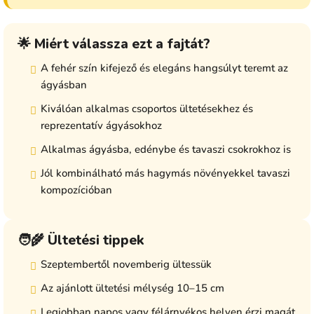
🌟 Miért válassza ezt a fajtát?
A fehér szín kifejező és elegáns hangsúlyt teremt az
ágyásban
Kiválóan alkalmas csoportos ültetésekhez és
reprezentatív ágyásokhoz
Alkalmas ágyásba, edénybe és tavaszi csokrokhoz is
Jól kombinálható más hagymás növényekkel tavaszi
kompozícióban
🧑‍🌾 Ültetési tippek
Szeptembertől novemberig ültessük
Az ajánlott ültetési mélység 10–15 cm
Legjobban napos vagy félárnyékos helyen érzi magát