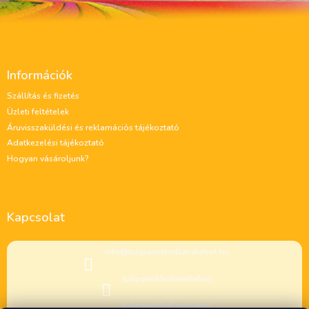
L
á
Információk
b
l
Szállítás és fizetés
é
Üzleti feltételek
c
Áruvisszaküldési és reklamációs tájékoztató
Adatkezelési tájékoztató
Hogyan vásároljunk?
Kapcsolat
info
@
tulipanokhollandiabol.hu
tulipanokhollandiabol
tulipanokhollandiabol