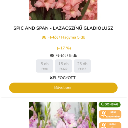
SPIC AND SPAN - LAZACSZÍNŰ GLADIÓLUSZ
98 Ft-tól
/ Hagyma 5 db
(–17 %)
Egységár:
98 Ft-tól / 5 db
5 db
15 db
25 db
Ft98
Ft329
Ft447
❌ELFOGYOTT
Bővebben
ÚJDONSÁG
🌼 KVĚT -
ČERVENEC
🌼 KVĚT -
ČERVEN