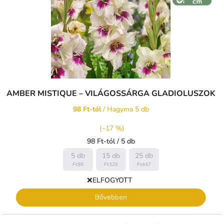
l
i
s
t
á
j
a
AMBER MISTIQUE – VILÁGOSSÁRGA GLADIOLUSZOK
98 Ft-tól
/ Hagyma 5 db
(–17 %)
Egységár:
98 Ft-tól / 5 db
5 db
15 db
25 db
Ft98
Ft329
Ft447
❌ELFOGYOTT
Bővebben