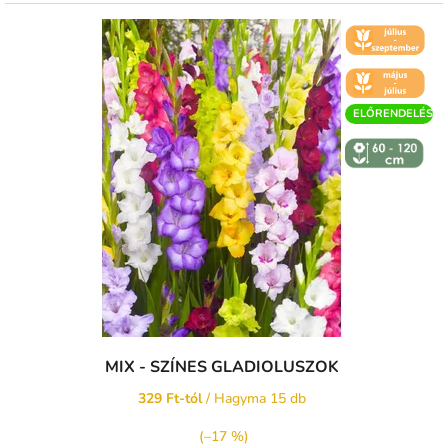
🌼 KVĚT -
ČERVENEC
🌼 KVĚT -
ČERVEN
ELŐRENDELÉS
↕️ VÝŠKA 60
- 120 CM
MIX - SZÍNES GLADIOLUSZOK
329 Ft-tól
/ Hagyma 15 db
(–17 %)