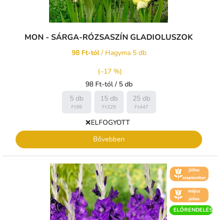
MON - SÁRGA-RÓZSASZÍN GLADIOLUSZOK
98 Ft-tól
/ Hagyma 5 db
(–17 %)
Egységár:
98 Ft-tól / 5 db
5 db
15 db
25 db
Ft98
Ft329
Ft447
❌ELFOGYOTT
Bővebben
🌼 KVĚT -
ČERVENEC
🌼 KVĚT -
ČERVEN
ELŐRENDELÉS