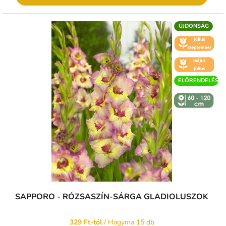
ÚJDONSÁG
🌼 KVĚT -
ČERVENEC
🌼 KVĚT -
ČERVEN
ELŐRENDELÉS
↕️ VÝŠKA 60
- 120 CM
SAPPORO - RÓZSASZÍN-SÁRGA GLADIOLUSZOK
329 Ft-tól
/ Hagyma 15 db