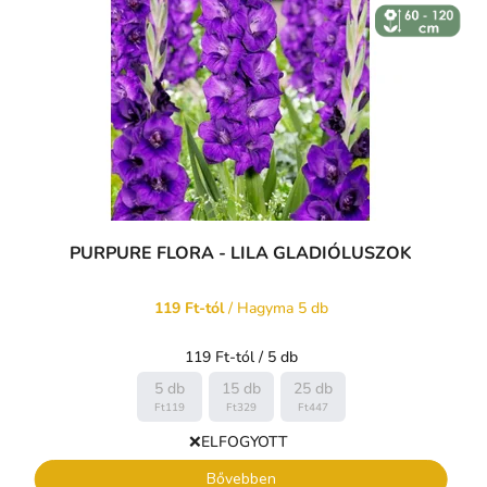
↕️ VÝŠKA 60
- 120 CM
PURPURE FLORA - LILA GLADIÓLUSZOK
119 Ft-tól
/ Hagyma 5 db
Egységár:
119 Ft-tól / 5 db
5 db
15 db
25 db
Ft119
Ft329
Ft447
❌ELFOGYOTT
Bővebben