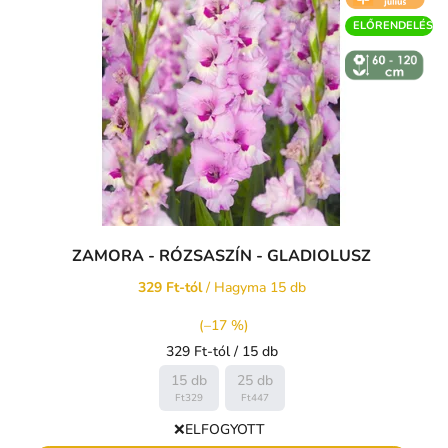
ELŐRENDELÉS
↕️ VÝŠKA 60
- 120 CM
ZAMORA - RÓZSASZÍN - GLADIOLUSZ
329 Ft-tól
/ Hagyma 15 db
(–17 %)
Egységár:
329 Ft-tól / 15 db
15 db
25 db
Ft329
Ft447
❌ELFOGYOTT