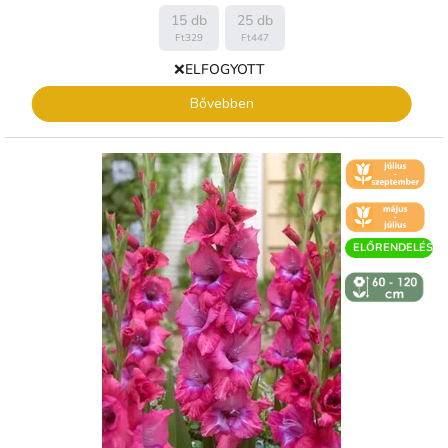
15 db
25 db
Ft329
Ft447
❌ELFOGYOTT
Bővebben
🌼 KVĚT -
ČERVENEC
🌼 KVĚT -
ČERVEN
ELŐRENDELÉS
↕️ VÝŠKA 60
- 120 CM