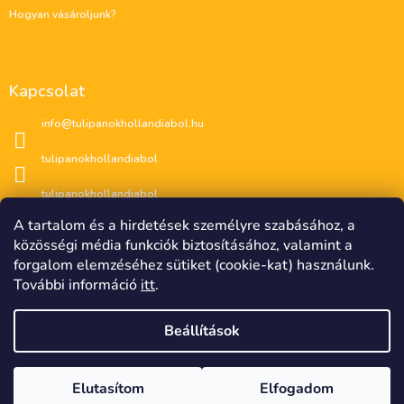
i
Hogyan vásároljunk?
Kapcsolat
info
@
tulipanokhollandiabol.hu
tulipanokhollandiabol
tulipanokhollandiabol
A tartalom és a hirdetések személyre szabásához, a
közösségi média funkciók biztosításához, valamint a
forgalom elemzéséhez sütiket (cookie-kat) használunk.
További információ
itt
.
Beállítások
CZK
EUR
????
????
Copyright 2026
🌷 Tulipánok Hollandiából 🌷
. Minden
Elutasítom
Elfogadom
Shoptet készítette
�esko
Slovensko