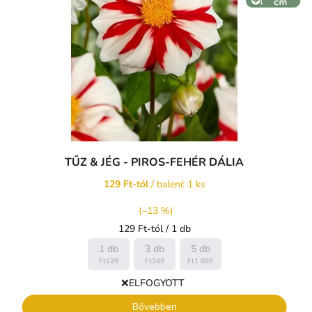
TŰZ & JÉG - PIROS-FEHÉR DÁLIA
129 Ft-tól
/ balení: 1 ks
(–13 %)
Egységár:
129 Ft-tól / 1 db
1 db
3 db
5 db
Ft129
Ft349
Ft1 889
❌ELFOGYOTT
Bővebben