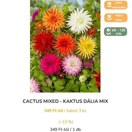
🌼 KVĚT -
ČERVENEC
🌼 KVĚT -
ČERVEN
↕️ VÝŠKA 60
- 120 CM
CACTUS MIXED - KAKTUS DÁLIA MIX
349 Ft-tól
/ balení 3 ks
(–13 %)
Egységár:
349 Ft-tól / 1 db