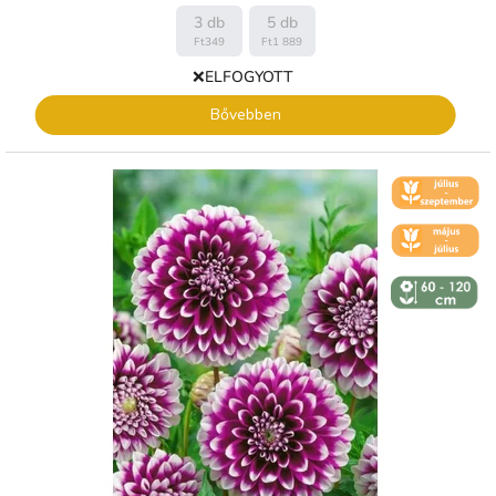
3 db
5 db
Ft349
Ft1 889
❌ELFOGYOTT
Bővebben
🌼 KVĚT -
ČERVENEC
🌼 KVĚT -
ČERVEN
↕️ VÝŠKA 60
- 120 CM