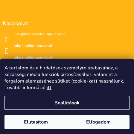
Kapcsolat
info
@
tulipanokhollandiabol.hu
tulipanokhollandiabol
tulipanokhollandiabol
A tartalom és a hirdetések személyre szabásához, a
közösségi média funkciók biztosításához, valamint a
forgalom elemzéséhez sütiket (cookie-kat) használunk.
További információ
itt
.
Beállítások
CZK
EUR
????
????
Copyright 2026
🌷 Tulipánok Hollandiából 🌷
. Minden
Elutasítom
Elfogadom
Shoptet készítette
�esko
Slovensko
jog fenntartva.
Süti beállítások szerkesztése