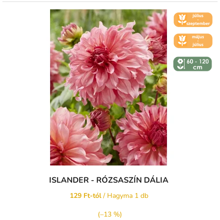
🌼 KVĚT -
ČERVENEC
🌼 KVĚT -
ČERVEN
↕️ VÝŠKA 60
- 120 CM
ISLANDER - RÓZSASZÍN DÁLIA
129 Ft-tól
/ Hagyma 1 db
(–13 %)