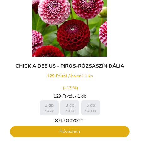
CHICK A DEE US - PIROS-RÓZSASZÍN DÁLIA
129 Ft-tól
/ balení: 1 ks
(–13 %)
Egységár:
129 Ft-tól / 1 db
1 db
3 db
5 db
Ft129
Ft349
Ft1 889
❌ELFOGYOTT
Bővebben