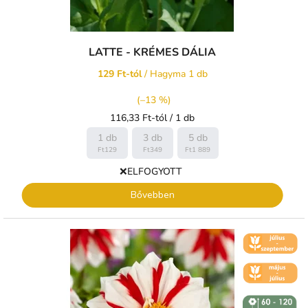
LATTE - KRÉMES DÁLIA
129 Ft-tól
/ Hagyma 1 db
(–13 %)
Egységár:
116,33 Ft-tól / 1 db
1 db
3 db
5 db
Ft129
Ft349
Ft1 889
❌ELFOGYOTT
Bővebben
🌼 KVĚT -
ČERVENEC
🌼 KVĚT -
ČERVEN
↕️ VÝŠKA 60
- 120 CM